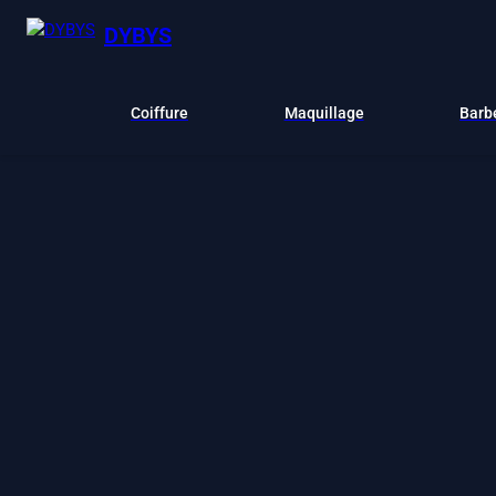
DYBYS
Coiffure
Maquillage
Barb