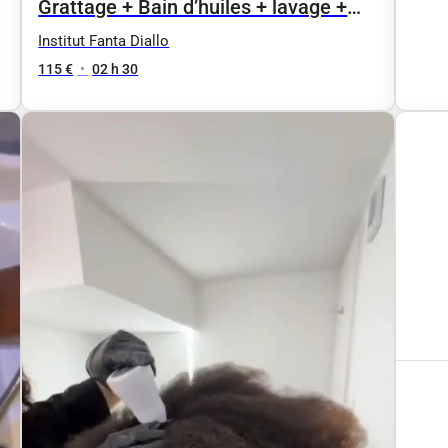
Grattage + Bain d’huiles + lavage +
massage
Institut Fanta Diallo
115 €
•
02 h 30