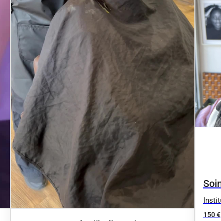
Soi
Insti
150 €