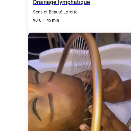
Drainage lymphatique
Sens et Beauté Lorette
90 €
•
45 min