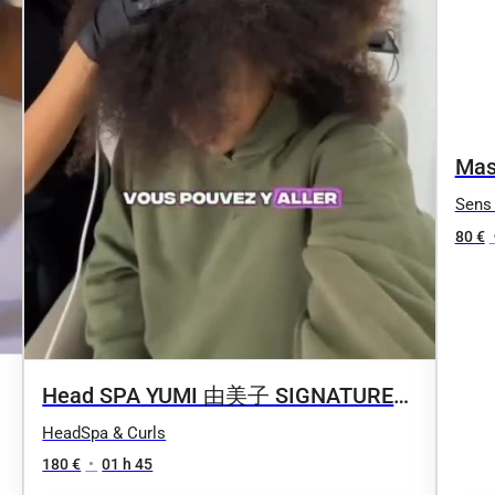
Mas
Sens 
80 €
Head SPA YUMI 由美子 SIGNATURE
2.0 Luxury
HeadSpa & Curls
180 €
•
01 h 45