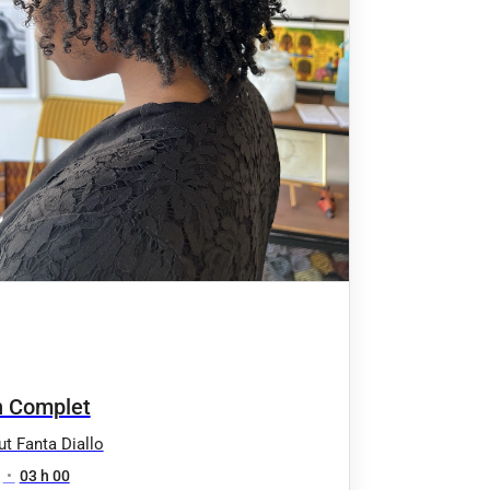
n Complet
tut Fanta Diallo
•
03 h 00