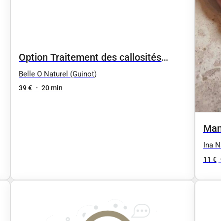
Option Traitement des callosités
Callus PRO by OPI pendant le soin
Belle O Naturel (Guinot)
visage 39€ au lieu de 59€
39 €
•
20 min
Man
Ina N
11 €