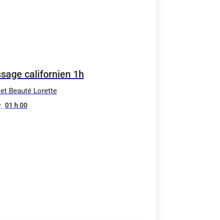
sage californien 1h
et Beauté Lorette
•
01 h 00