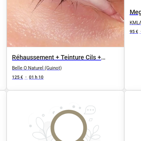
Meg
KML
95 €
Réhaussement + Teinture Cils +
massage nuque et crâne 70mn
Belle O Naturel (Guinot)
125 €
•
01 h 10