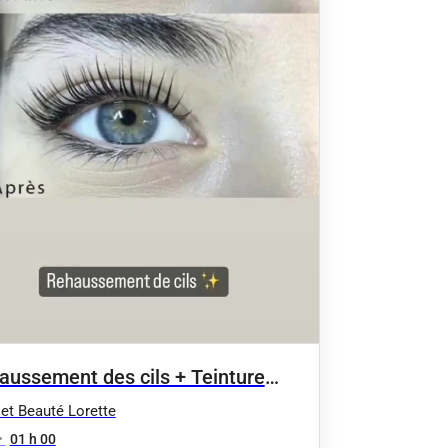
aussement des cils + Teinture
rte
et Beauté Lorette
•
01 h 00