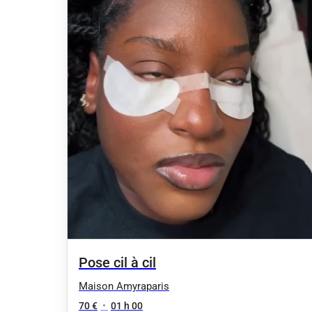
Pose cil à cil
Maison Amyraparis
70 €
•
01 h 00