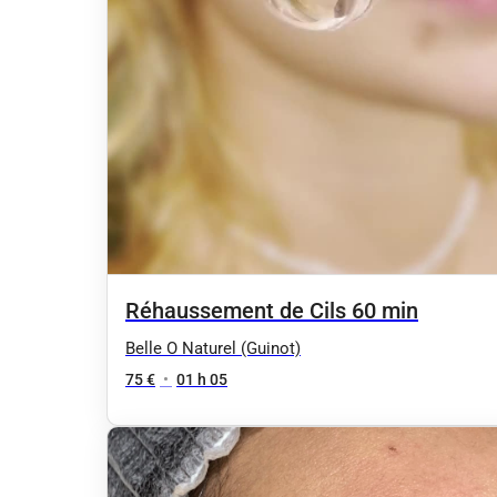
Réhaussement de Cils 60 min
Belle O Naturel (Guinot)
75 €
•
01 h 05