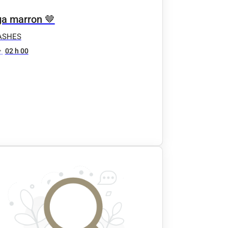
a marron 🤎
ASHES
•
02 h 00