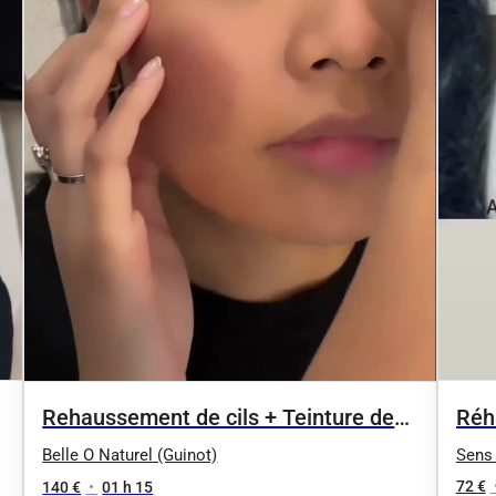
Réh
Rehaussement de cils + Teinture de
offe
cils en duo 1h10
Sens 
Belle O Naturel (Guinot)
72 €
140 €
•
01 h 15