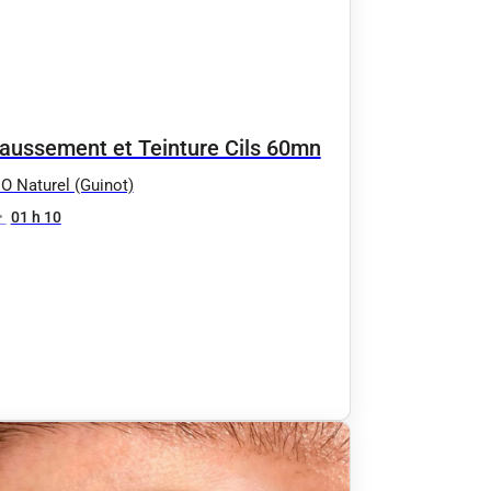
aussement et Teinture Cils 60mn
 O Naturel (Guinot)
•
01 h 10