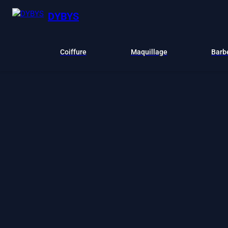
DYBYS
Coiffure
Maquillage
Barb