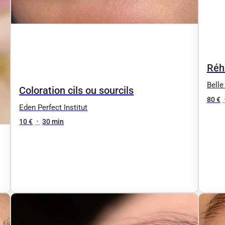
Réh
Belle
Coloration cils ou sourcils
80 €
Eden Perfect Institut
10 €
•
30 min