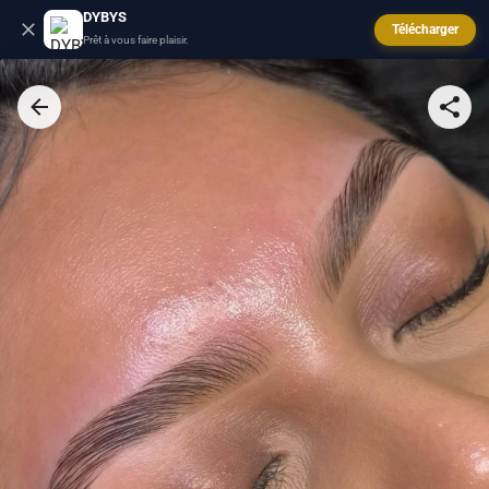
DYBYS
Télécharger
Prêt à vous faire plaisir.