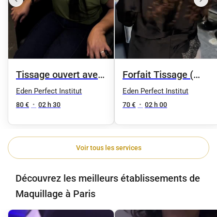
Tissage ouvert avec
Forfait Tissage (
frange
Coupe )
Eden Perfect Institut
Eden Perfect Institut
80 €
•
02 h 30
70 €
•
02 h 00
Voir tous les services
Découvrez les meilleurs établissements de
Maquillage à Paris