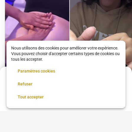
Nous utilisons des cookies pour améliorer votre expérience.
Vous pouvez choisir d'accepter certains types de cookies ou
tous les accepter.
Paramètres cookies
10 €
Refuser
Annulation possible
Réserver
Tout accepter
Drainage
Pose de semi-
lymphatique
permanant
Sens et Beauté Lorette
Sens et Beauté Lorette