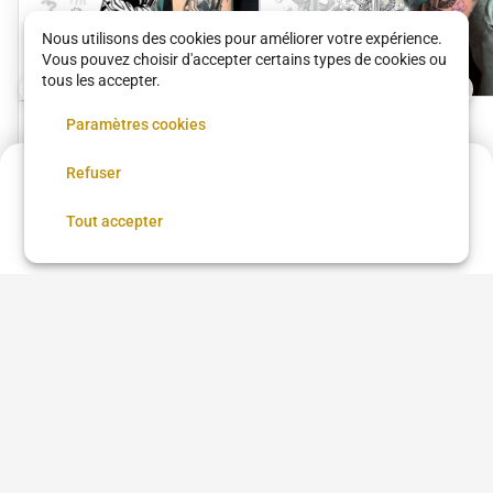
Nous utilisons des cookies pour améliorer votre expérience.
Vous pouvez choisir d'accepter certains types de cookies ou
tous les accepter.
Paramètres cookies
Projet Tattoo
Flash
L’Empreinte
L’Empreinte
Refuser
Annulation possible
120 €
•
02 h 00
90 €
•
01 h 00
Réserver
Tout accepter
Voir plus dans
Athis-Mons
Questions fréquentes
Qu'est-ce que DYBYS ?