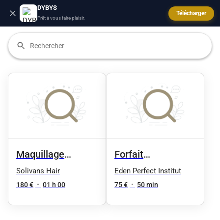
DYBYS
Télécharger
Prêt à vous faire plaisir.
Maquillage
Forfait
permanent
réhaussement des
Solivans Hair
Eden Perfect Institut
cils + mascara
180 €
•
01 h 00
75 €
•
50 min
semi-permanent