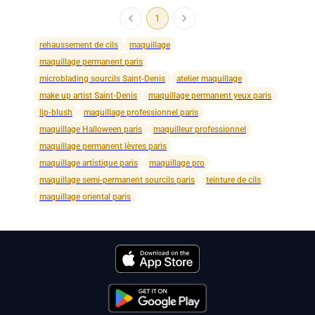
1
rehaussement de cils
maquillage
maquillage permanent paris
microblading sourcils Saint-Denis
atelier maquillage
make up artist Saint-Denis
maquillage permanent yeux paris
lip-blush
maquillage professionnel paris
maquillage Halloween paris
maquilleur professionnel
maquillage permanent lèvres paris
maquillage artistique paris
maquillage pro
maquillage semi-permanent sourcils paris
teinture de cils
maquillage oriental paris