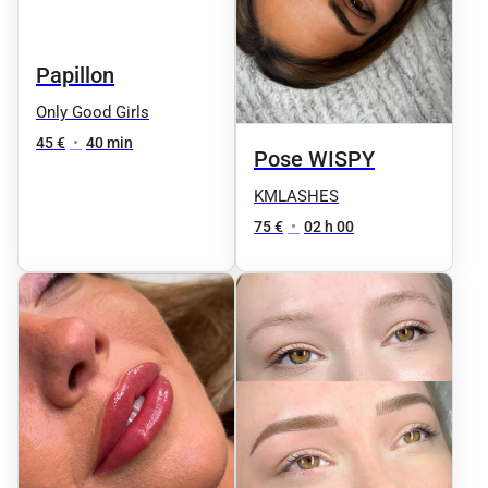
Papillon
Only Good Girls
45 €
•
40 min
Pose WISPY
KMLASHES
75 €
•
02 h 00