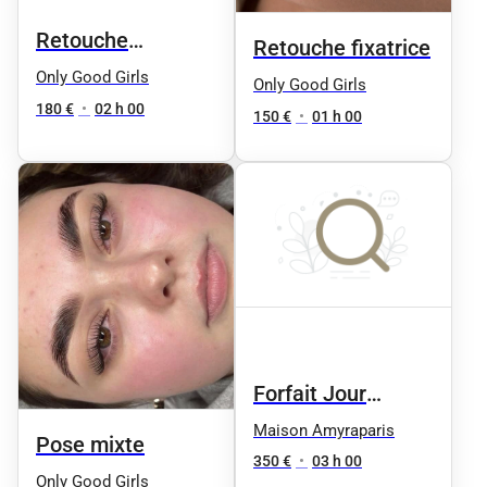
Retouche
Retouche fixatrice
entretien 1an max
Only Good Girls
Only Good Girls
180 €
•
02 h 00
150 €
•
01 h 00
Forfait Jour
Mariage ( coiffure
Maison Amyraparis
Pose mixte
+ maquillage) + 1
350 €
•
03 h 00
Only Good Girls