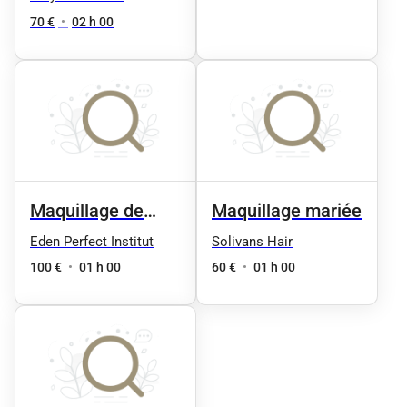
essai coiffure et
70 €
•
02 h 00
maquillage
Maquillage de
Maquillage mariée
mariée simple
Eden Perfect Institut
Solivans Hair
100 €
•
01 h 00
60 €
•
01 h 00