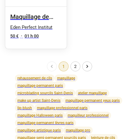
Maquillage de
mariée (essai )
Eden Perfect Institut
50 €
•
01 h 00
1
2
rehaussement de cils
maquillage
maquillage permanent paris
microblading sourcils Saint-Denis
atelier maquillage
make up artist Saint-Denis
maquillage permanent yeux paris
lip-blush
maquillage professionnel paris
maquillage Halloween paris
maquilleur professionnel
maquillage permanent lèvres paris
maquillage artistique paris
maquillage pro
maquillage semi-permanent sourcils paris
teinture de cils