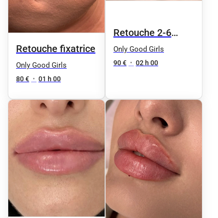
Retouche 2-6
mois
Retouche fixatrice
Only Good Girls
90 €
•
02 h 00
Only Good Girls
80 €
•
01 h 00