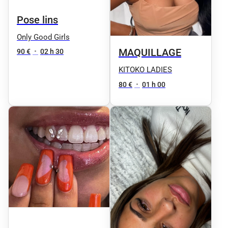
Pose lins
Only Good Girls
MAQUILLAGE
90 €
•
02 h 30
KITOKO LADIES
80 €
•
01 h 00