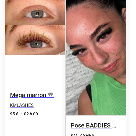
Mega marron 🤎
KMLASHES
95 €
•
02 h 00
Pose BADDIES 🪽
🫦19-25mm XXL
KMLASHES