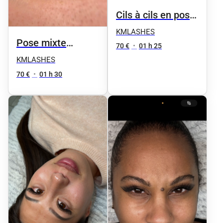
Cils à cils en pose
mixte
KMLASHES
Pose mixte
70 €
•
01 h 25
Marron 🤎
KMLASHES
70 €
•
01 h 30