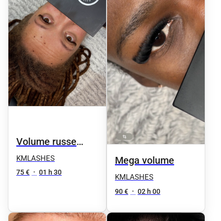
Volume russe
marron 🤎
KMLASHES
Mega volume
75 €
•
01 h 30
KMLASHES
90 €
•
02 h 00