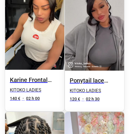
Karine Frontal
Ponytail lace
ponytail
frontal haut
KITOKO LADIES
KITOKO LADIES
140 €
•
02 h 00
120 €
•
02 h 30