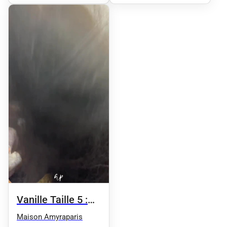
Vanille Taille 5 :
Jusqu'à la taille
Maison Amyraparis