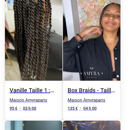
Vanille Taille 1 :
Box Braids - Taille
Jusqu'aux épaules
4 / milieu du dos
Maison Amyraparis
Maison Amyraparis
95 €
•
03 h 00
135 €
•
04 h 00