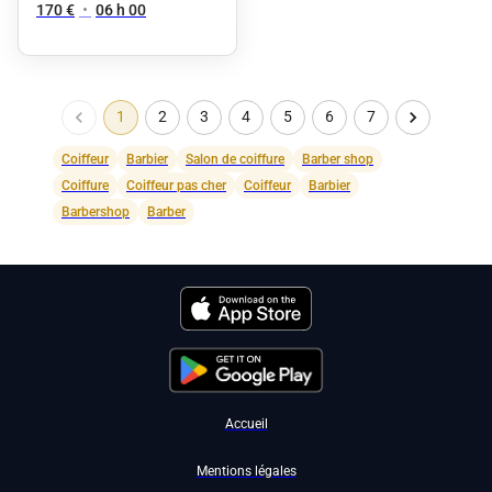
170 €
•
06 h 00
1
2
3
4
5
6
7
Coiffeur
Barbier
Salon de coiffure
Barber shop
Coiffure
Coiffeur pas cher
Coiffeur
Barbier
Barbershop
Barber
Accueil
Mentions légales