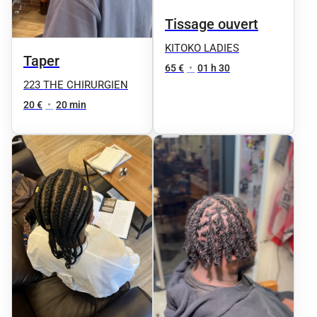
Tissage ouvert
KITOKO LADIES
Taper
65 €
•
01 h 30
223 THE CHIRURGIEN
20 €
•
20 min