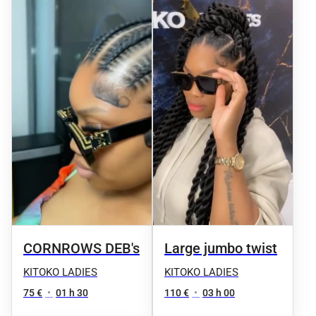
CORNROWS DEB's
Large jumbo twist
KITOKO LADIES
KITOKO LADIES
75 €
•
01 h 30
110 €
•
03 h 00