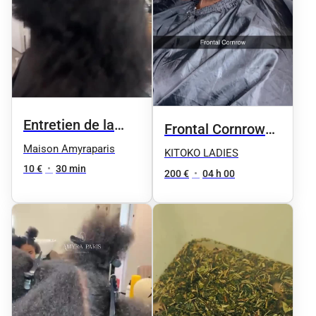
Entretien de la
Frontal Cornrow
coupe ( pointe)
Maison Amyraparis
Freestyle
KITOKO LADIES
10 €
•
30 min
200 €
•
04 h 00