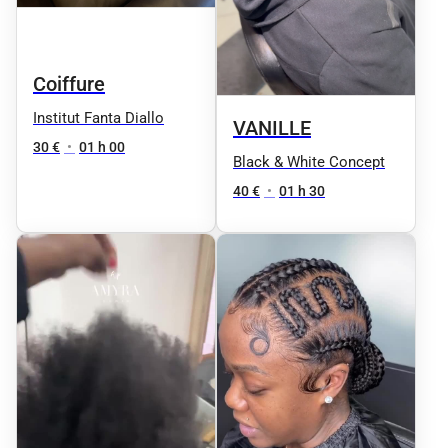
Coiffure
Institut Fanta Diallo
VANILLE
30 €
•
01 h 00
Black & White Concept
40 €
•
01 h 30