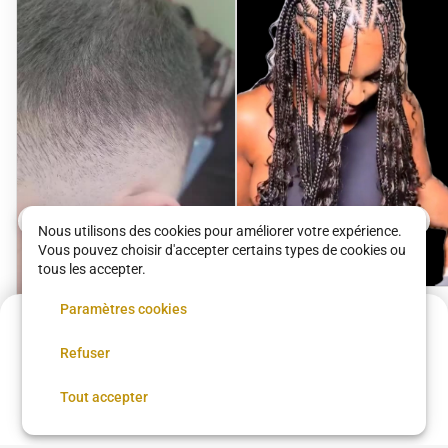
Nous utilisons des cookies pour améliorer votre expérience.
Vous pouvez choisir d'accepter certains types de cookies ou
tous les accepter.
Paramètres cookies
Fulani Trial Knotless
Acompte de
51 €
Good Hair Family 20eme
Refuser
Réservez maintenant, réglez le reste sur place
Coupe + Barbe
80 €
•
03 h 00
Réserver
Tout accepter
Good Hair Family 20eme
15 €
•
30 min