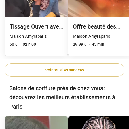
Tissage Ouvert avec
Offre beauté des
des mèches neuves
pieds femme
Maison Amyraparis
Maison Amyraparis
60 €
•
02 h 00
29.99 €
•
45 min
Voir tous les services
Salons de coiffure près de chez vous :
découvrez les meilleurs établissements à
Paris