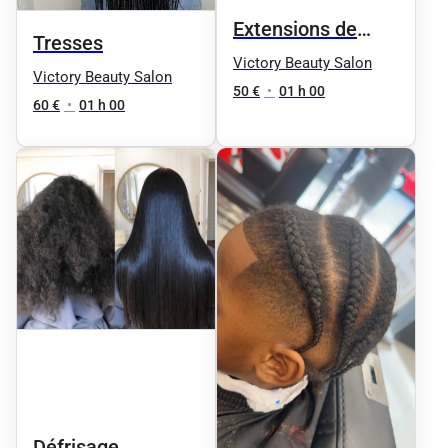
Extensions de
Tresses
cheveux
Victory Beauty Salon
Victory Beauty Salon
50 €
•
01 h 00
60 €
•
01 h 00
Défrisage