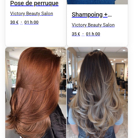
Pose de perruque
Victory Beauty Salon
Shampoing +
30 €
•
01 h 00
Coupe + Brushing
Victory Beauty Salon
35 €
•
01 h 00