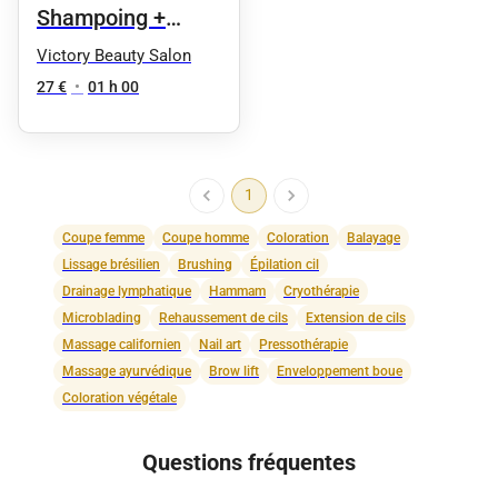
Shampoing +
Brushing
Victory Beauty Salon
27 €
•
01 h 00
1
Coupe femme
Coupe homme
Coloration
Balayage
Lissage brésilien
Brushing
Épilation cil
Drainage lymphatique
Hammam
Cryothérapie
Microblading
Rehaussement de cils
Extension de cils
Massage californien
Nail art
Pressothérapie
Massage ayurvédique
Brow lift
Enveloppement boue
Coloration végétale
Questions fréquentes