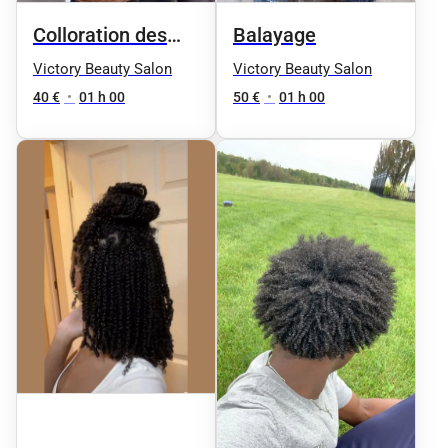
Colloration des
Balayage
cheveux
Victory Beauty Salon
Victory Beauty Salon
40 €
•
01 h 00
50 €
•
01 h 00