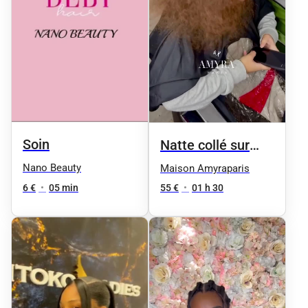
Soin
Natte collé sur
cheveux naturel
Nano Beauty
Maison Amyraparis
6 €
•
05 min
55 €
•
01 h 30