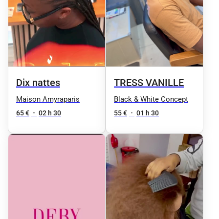
Dix nattes
TRESS VANILLE
Maison Amyraparis
Black & White Concept
65 €
•
02 h 30
55 €
•
01 h 30