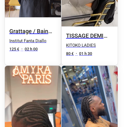
Grattage / Bain
TISSAGE DEMI
d'huiles / lavage /
Institut Fanta Diallo
TÊTE QUEUE
KITOKO LADIES
Coiffure
125 €
•
02 h 00
BASSE
80 €
•
01 h 30