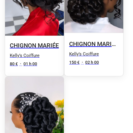
CHIGNON MARIÉE
CHIGNON MARIÉE
+ ESSAI
Kelly’s Coiffure
Kelly’s Coiffure
150 €
•
02 h 00
80 €
•
01 h 00