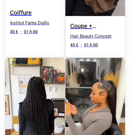
Coiffure
Institut Fanta Diallo
Coupe +
30 €
•
01 h 00
Shampoing +
Hair Beauty Concept
Brushing
45 €
•
01 h 00