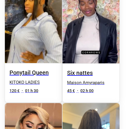
Ponytail Queen
Six nattes
KITOKO LADIES
Maison Amyraparis
120 €
•
01 h 30
45 €
•
02 h 00