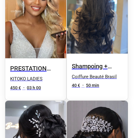
Shampoing +
PRESTATION
Coupe + Brushing
Coiffure Beauté Brasil
MARIAGE
KITOKO LADIES
40 €
•
50 min
450 €
•
03 h 00