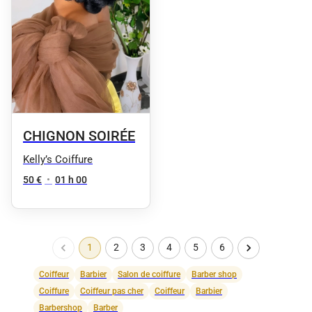
CHIGNON SOIRÉE
Kelly’s Coiffure
50 €
•
01 h 00
1
2
3
4
5
6
Coiffeur
Barbier
Salon de coiffure
Barber shop
Coiffure
Coiffeur pas cher
Coiffeur
Barbier
Barbershop
Barber