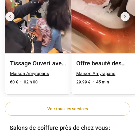
Tissage Ouvert avec
Offre beauté des
des mèches neuves
pieds femme
Maison Amyraparis
Maison Amyraparis
60 €
•
02 h 00
29.99 €
•
45 min
Voir tous les services
Salons de coiffure près de chez vous :