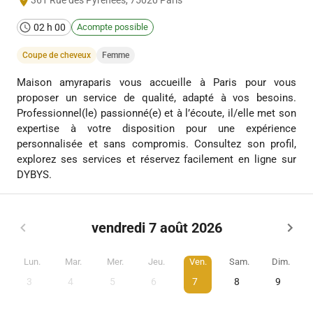
361 Rue des Pyrénées
,
75020
Paris
02 h 00
Acompte possible
Coupe de cheveux
Femme
Maison amyraparis vous accueille à Paris pour vous
proposer un service de qualité, adapté à vos besoins.
Professionnel(le) passionné(e) et à l’écoute, il/elle met son
expertise à votre disposition pour une expérience
personnalisée et sans compromis. Consultez son profil,
explorez ses services et réservez facilement en ligne sur
DYBYS.
vendredi 7 août 2026
Lun.
Mar.
Mer.
Jeu.
Ven.
Sam.
Dim.
3
4
5
6
7
8
9