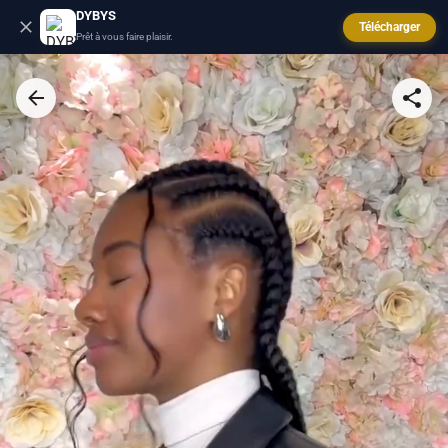
DYBYS
Télécharger
Prêt à vous faire plaisir.