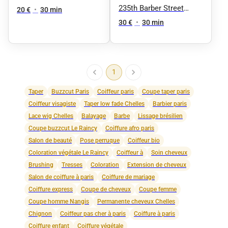
noire
Nation
235th Barber Street
20 €
•
30 min
Nation
30 €
•
30 min
1
Taper
Buzzcut Paris
Coiffeur paris
Coupe taper paris
Coiffeur visagiste
Taper low fade Chelles
Barbier paris
Lace wig Chelles
Balayage
Barbe
Lissage brésilien
Coupe buzzcut Le Raincy
Coiffure afro paris
Salon de beauté
Pose perruque
Coiffeur bio
Coloration végétale Le Raincy
Coiffeur à
Soin cheveux
Brushing
Tresses
Coloration
Extension de cheveux
Salon de coiffure à paris
Coiffure de mariage
Coiffure express
Coupe de cheveux
Coupe femme
Coupe homme Nangis
Permanente cheveux Chelles
Chignon
Coiffeur pas cher à paris
Coiffure à paris
Coiffure enfant
Coiffure végétale