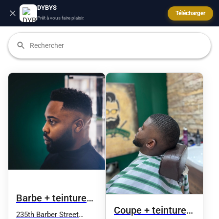
DYBYS
Télécharger
Prêt à vous faire plaisir.
Barbe + teinture
Coupe + teinture
noire
235th Barber Street