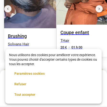
Coupe enfant
Brushing
THair
Solivans Hair
20 €
•
01 h 00
30 €
•
30 min
Nous utilisons des cookies pour améliorer votre expérience.
Vous pouvez choisir d'accepter certains types de cookies ou
tous les accepter.
Voir plus dans
Paris
Paramètres cookies
Acompte de
18 €
Refuser
Réservez maintenant, réglez le reste sur place
Coupe femme
Coupe homme
Coloration
Brushing
Balayage
Lissage brésilien
Coiffure afro
Réserver
Tout accepter
Coiffure afro à proximité
Chignon
Taper
Low Taper
Coloration cheveux
Teinture cheveux
Barbe
Coiffeur