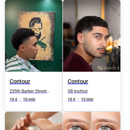
Contour
Contour
235th Barber Street
SB Institut
Nation
10 €
•
10 min
10 €
•
15 min