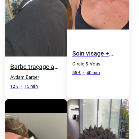
Soin visage +
séance de
Circle & Vous
Barbe traçage au
luminothérapie
55 €
•
40 min
fil
Aydam Barber
avec le Masque
12 €
•
15 min
Led Platinium -
éclat - rides - anti
imperfections