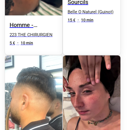
Sourcils
Belle O Naturel (Guinot)
15 €
•
10 min
Homme -
Contours
223 THE CHIRURGIEN
5 €
•
10 min