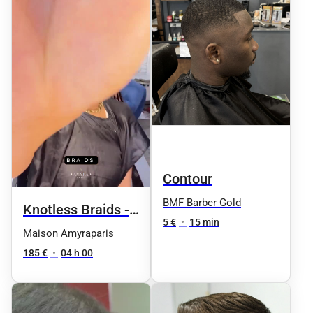
Contour
BMF Barber Gold
Knotless Braids -
5 €
•
15 min
Taille 6 /
Maison Amyraparis
Jusqu'aux
185 €
•
04 h 00
hanches