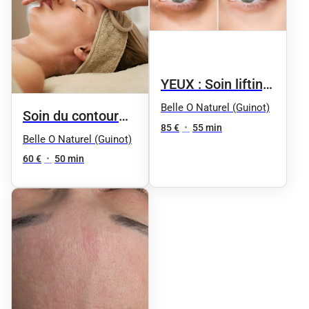
YEUX : Soin lifting
des yeux (rides,
Belle O Naturel (Guinot)
Soin du contour
poches, cernes,
85 €
•
55 min
des yeux "Phyt'
Belle O Naturel (Guinot)
paupières)
Sublim eyes" by
60 €
•
50 min
Phyt's