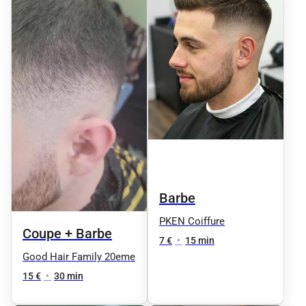
Barbe
PKEN Coiffure
Coupe + Barbe
7 €
•
15 min
Good Hair Family 20eme
15 €
•
30 min