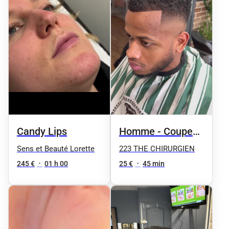
Candy Lips
Homme - Coupe
et taille de la
Sens et Beauté Lorette
223 THE CHIRURGIEN
barbe
245 €
•
01 h 00
25 €
•
45 min