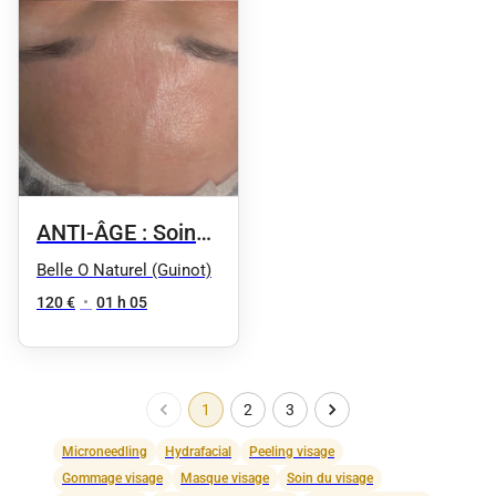
ANTI-ÂGE : Soin
repulpant
Belle O Naturel (Guinot)
hydratant : HYDRA
120 €
•
01 h 05
SUMMUM
1
2
3
Microneedling
Hydrafacial
Peeling visage
Gommage visage
Masque visage
Soin du visage