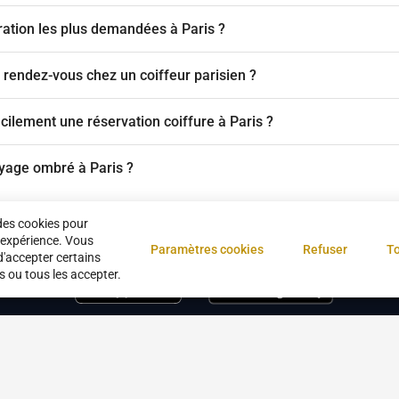
ration les plus demandées à Paris ?
endez-vous chez un coiffeur parisien ?
acilement une réservation coiffure à Paris ?
ayage ombré à Paris ?
des cookies pour
 expérience. Vous
Paramètres cookies
Refuser
To
d'accepter certains
s ou tous les accepter.
s
CGU
Confidentialité
Nous contacter
Devenir partenaire
À propos
Ges