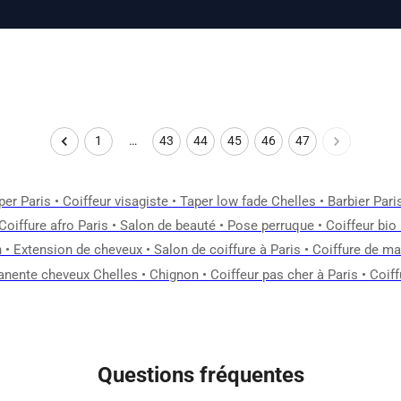
1
…
43
44
45
46
47
per Paris
•
Coiffeur visagiste
•
Taper low fade Chelles
•
Barbier Pari
Coiffure afro Paris
•
Salon de beauté
•
Pose perruque
•
Coiffeur bio
n
•
Extension de cheveux
•
Salon de coiffure à Paris
•
Coiffure de ma
nente cheveux Chelles
•
Chignon
•
Coiffeur pas cher à Paris
•
Coiff
Questions fréquentes