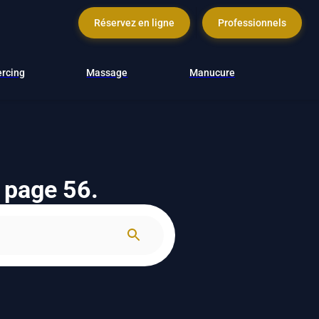
Réservez en ligne
Professionnels
ercing
Massage
Manucure
s page 56.