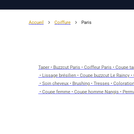
Accueil
Coiffure
Paris
Taper
•
Buzzcut Paris
•
Coiffeur Paris
•
Coupe ta
•
Lissage brésilien
•
Coupe buzzcut Le Raincy
•
•
Soin cheveux
•
Brushing
•
Tresses
•
Coloratio
•
Coupe femme
•
Coupe homme Nangis
•
Perma