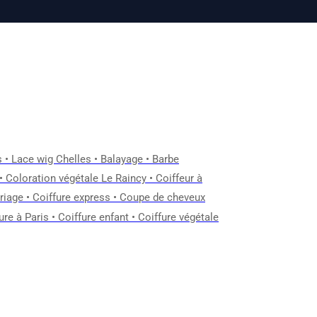
s
•
Lace wig Chelles
•
Balayage
•
Barbe
•
Coloration végétale Le Raincy
•
Coiffeur à
riage
•
Coiffure express
•
Coupe de cheveux
ure à Paris
•
Coiffure enfant
•
Coiffure végétale