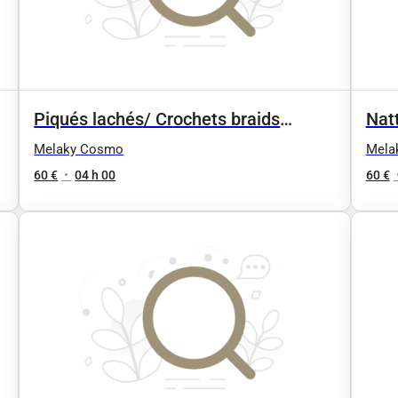
Piqués lachés/ Crochets braids
Natt
(Court)
Melaky Cosmo
Mela
60 €
•
04 h 00
60 €