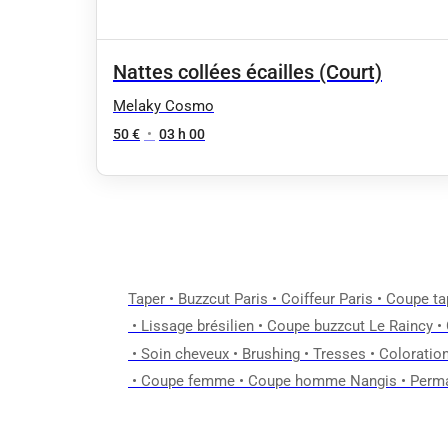
Nattes collées écailles (Court)
Melaky Cosmo
50 €
•
03 h 00
Taper
•
Buzzcut Paris
•
Coiffeur Paris
•
Coupe ta
•
Lissage brésilien
•
Coupe buzzcut Le Raincy
•
•
Soin cheveux
•
Brushing
•
Tresses
•
Coloratio
•
Coupe femme
•
Coupe homme Nangis
•
Perma