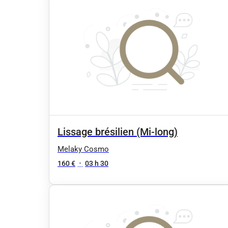
Lissage brésilien (Mi-long)
Melaky Cosmo
160 €
•
03 h 30