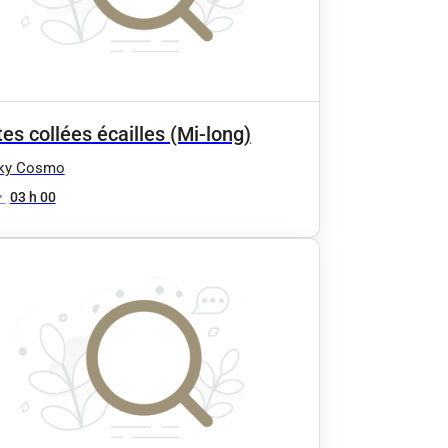
es collées écailles (Mi-long)
ky Cosmo
•
03 h 00