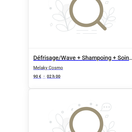
Défrisage/Wave + Shampoing + Soin
+ Coiffage (Mi-long)
Melaky Cosmo
90 €
•
02 h 00