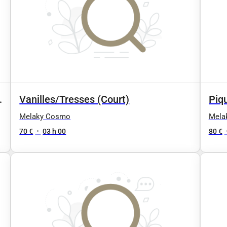
Vanilles/Tresses (Court)
Piq
(Lo
Melaky Cosmo
Mela
70 €
•
03 h 00
80 €