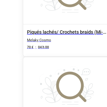
Piqués lachés/ Crochets braids (Mi-
long)
Melaky Cosmo
70 €
•
04 h 00