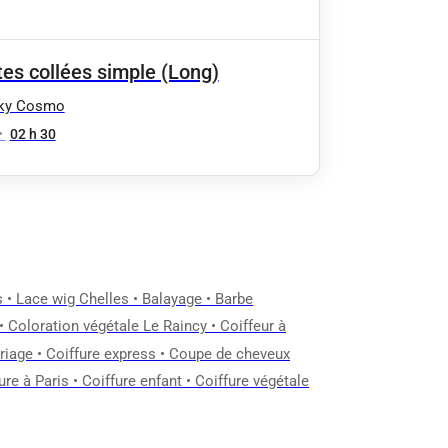
tes collées simple (Long)
ky Cosmo
•
02 h 30
s
•
Lace wig Chelles
•
Balayage
•
Barbe
•
Coloration végétale Le Raincy
•
Coiffeur à
riage
•
Coiffure express
•
Coupe de cheveux
ure à Paris
•
Coiffure enfant
•
Coiffure végétale