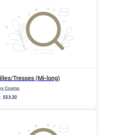
lles/Tresses (Mi-long)
ky Cosmo
•
03 h 30