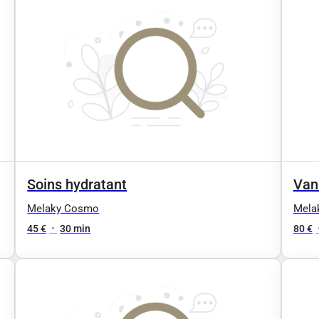
Soins hydratant
Vani
Melaky Cosmo
Mela
45 €
•
30 min
80 €