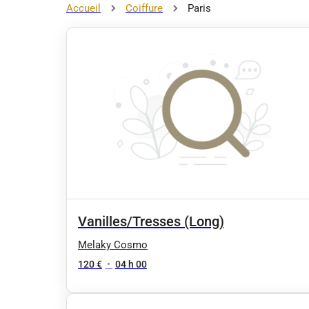
Accueil
Coiffure
Paris
Vanilles/Tresses (Long)
Melaky Cosmo
120 €
•
04 h 00