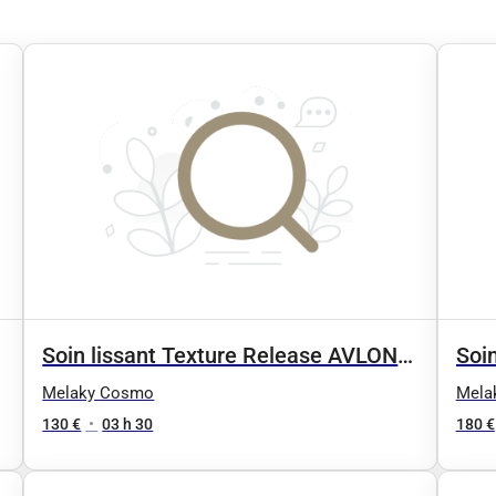
Soin lissant Texture Release AVLON
Soi
(Court)
(Lo
Melaky Cosmo
Mela
130 €
•
03 h 30
180 €