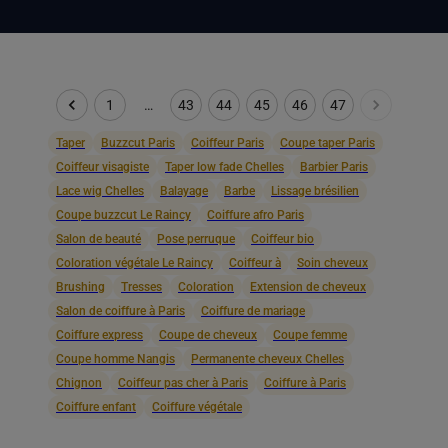
1
…
43
44
45
46
47
Taper
Buzzcut Paris
Coiffeur Paris
Coupe taper Paris
Coiffeur visagiste
Taper low fade Chelles
Barbier Paris
Lace wig Chelles
Balayage
Barbe
Lissage brésilien
Coupe buzzcut Le Raincy
Coiffure afro Paris
Salon de beauté
Pose perruque
Coiffeur bio
Coloration végétale Le Raincy
Coiffeur à
Soin cheveux
Brushing
Tresses
Coloration
Extension de cheveux
Salon de coiffure à Paris
Coiffure de mariage
Coiffure express
Coupe de cheveux
Coupe femme
Coupe homme Nangis
Permanente cheveux Chelles
Chignon
Coiffeur pas cher à Paris
Coiffure à Paris
Coiffure enfant
Coiffure végétale