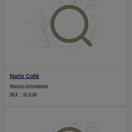
Natte Collé
Maison Amyraparis
55 €
•
01 h 30