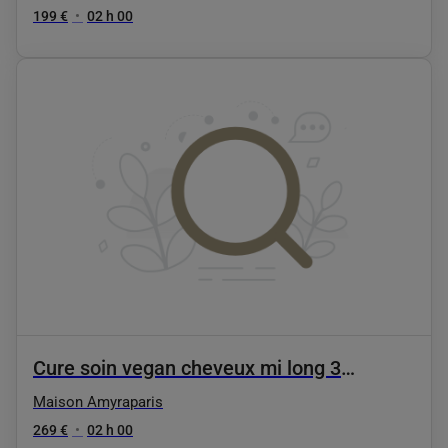
199 €
•
02 h 00
Cure soin vegan cheveux mi long 3
séances
Maison Amyraparis
269 €
•
02 h 00