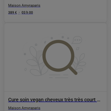
Maison Amyraparis
389 €
•
03 h 00
Cure soin vegan cheveux très très court 3
séances
Maison Amyraparis