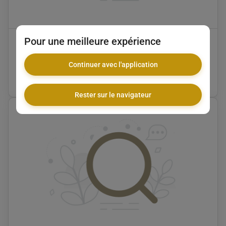
Pour une meilleure expérience
Twist cheveux naturel
Maison Amyraparis
Continuer avec l'application
55 €
•
01 h 42
Rester sur le navigateur