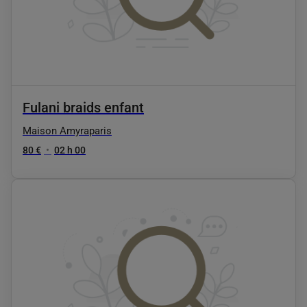
Fulani braids enfant
Maison Amyraparis
80 €
•
02 h 00