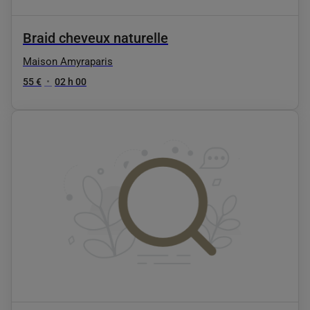
Braid cheveux naturelle
Maison Amyraparis
55 €
•
02 h 00