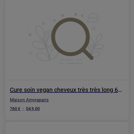
Cure soin vegan cheveux très très long 6
seances
Maison Amyraparis
760 €
•
04 h 00