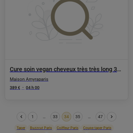
Cure soin vegan cheveux très très long 3
séances
Maison Amyraparis
389 €
•
04 h 00
1
…
33
34
35
…
47
Taper
Buzzcut Paris
Coiffeur Paris
Coupe taper Paris