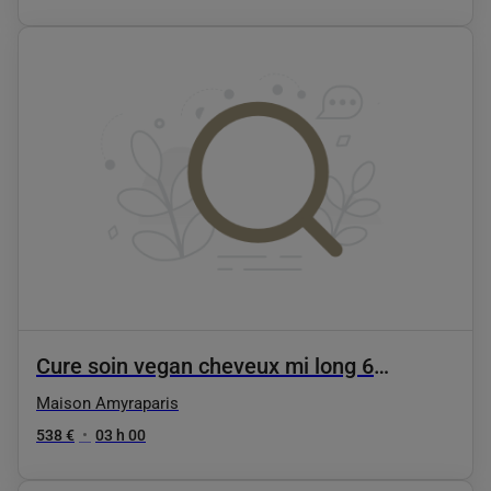
Cure soin vegan cheveux mi long 6
séances
Maison Amyraparis
538 €
•
03 h 00