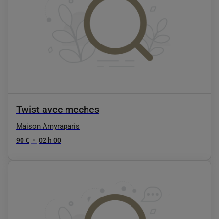
Twist avec meches
Maison Amyraparis
90 €
•
02 h 00