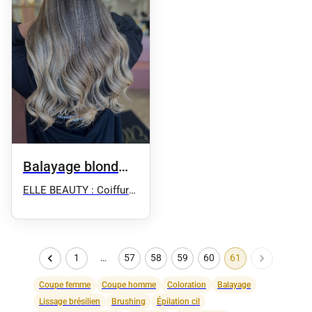
Balayage blond
cendré
ELLE BEAUTY : Coiffure
- Onglerie - Esthétique
1
…
57
58
59
60
61
Coupe femme
Coupe homme
Coloration
Balayage
Lissage brésilien
Brushing
Épilation cil