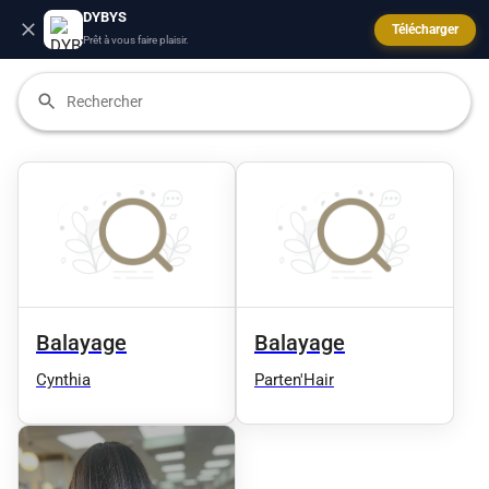
DYBYS
Télécharger
Prêt à vous faire plaisir.
Balayage
Balayage
Cynthia
Parten'Hair