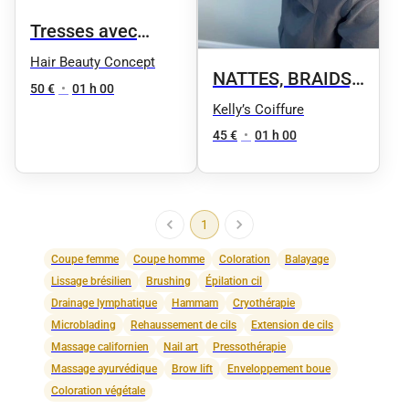
Tresses avec
rajouts (vanilles,
Hair Beauty Concept
NATTES, BRAIDS,
nattes, etc.)
50 €
•
01 h 00
VANILLES
Kelly’s Coiffure
45 €
•
01 h 00
1
Coupe femme
Coupe homme
Coloration
Balayage
Lissage brésilien
Brushing
Épilation cil
Drainage lymphatique
Hammam
Cryothérapie
Microblading
Rehaussement de cils
Extension de cils
Massage californien
Nail art
Pressothérapie
Massage ayurvédique
Brow lift
Enveloppement boue
Coloration végétale