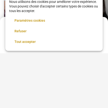
Nous utilisons des cookies pour améliorer votre expérience.
Vous pouvez choisir d'accepter certains types de cookies ou
tous les accepter.
Paramètres cookies
Acompte de
10 €
Tissage ouvert
Refuser
Réservez maintenant, réglez le reste sur place
Mackson Beauty Saloon
Réserver
Tout accepter
40 €
•
02 h 00
Knotless Braids
(tresses sans
Mackson Beauty Saloon
nœuds)
100 €
•
04 h 00
Voir plus dans
Paris