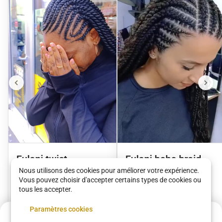
Fulani twist
Fulani boho braid
Nous utilisons des cookies pour améliorer votre expérience.
Victoire Paris
Victoire Paris
Vous pouvez choisir d'accepter certains types de cookies ou
tous les accepter.
80 €
•
03 h 00
90 €
•
04 h 00
Paramètres cookies
Acompte de
12 €