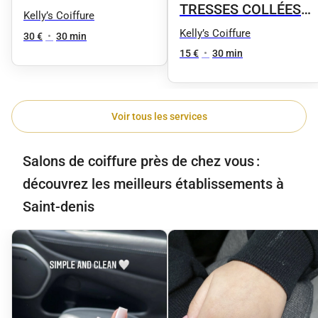
TRESSES COLLÉES
Vernis semi-
Kelly’s Coiffure
OU TWIST DEMIE-
Kelly’s Coiffure
permanent
30 €
•
30 min
TÊTE
15 €
•
30 min
Voir tous les services
Salons de coiffure près de chez vous :
découvrez les meilleurs établissements à
Saint-denis