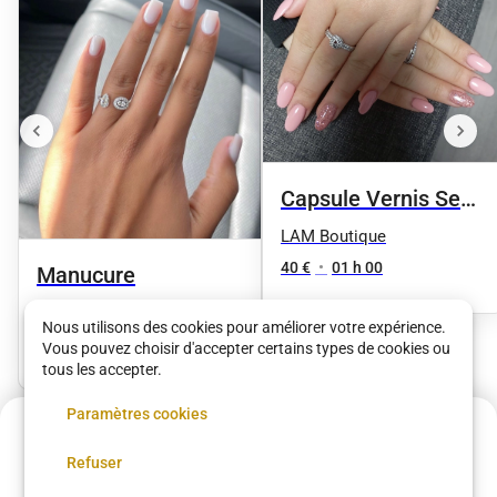
Capsule Vernis Semi
Permanent
LAM Boutique
40 €
•
01 h 00
Manucure
LAM Boutique
Nous utilisons des cookies pour améliorer votre expérience.
15 €
•
01 h 00
Vous pouvez choisir d'accepter certains types de cookies ou
tous les accepter.
Paramètres cookies
Acompte de
9 €
Voir plus dans
Saint-Denis
Refuser
Réservez maintenant, réglez le reste sur place