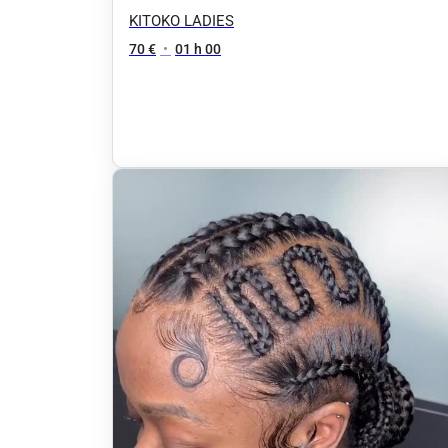
KITOKO LADIES
70 €
•
01 h 00