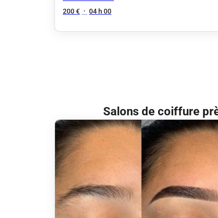
200 €
•
04 h 00
Salons de coiffure pr