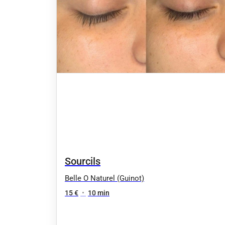
Sourcils
Belle O Naturel (Guinot)
15 €
•
10 min