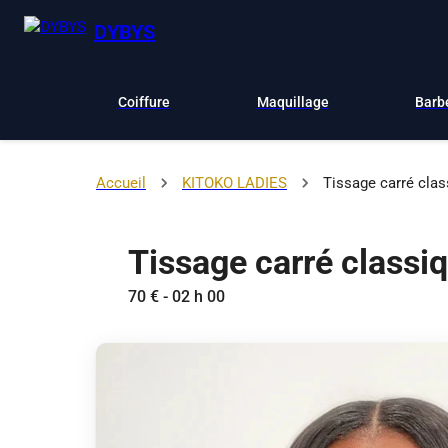
DYBYS
Coiffure
Maquillage
Barb
Accueil
KITOKO LADIES
Tissage carré cla
Tissage carré classi
70 € - 02 h 00