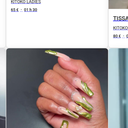
KITOKO LADIES
65 €
•
01 h 30
TISS
KITOKO
80 €
•