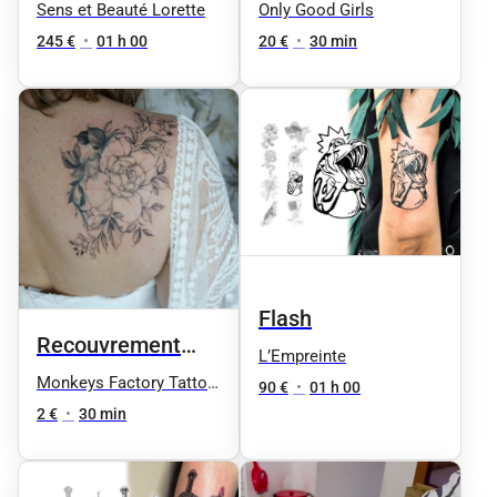
Sens et Beauté Lorette
Only Good Girls
245 €
•
01 h 00
20 €
•
30 min
Flash
Recouvrement
L’Empreinte
tatouage
Monkeys Factory Tattoo
90 €
•
01 h 00
& Art
2 €
•
30 min