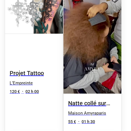
Projet Tattoo
L’Empreinte
120 €
•
02 h 00
Natte collé sur
cheveux naturel
Maison Amyraparis
55 €
•
01 h 30