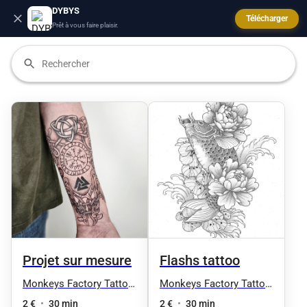
DYBYS
Télécharger
Prêt à vous faire plaisir.
Projet sur mesure
Flashs tattoo
Monkeys Factory Tattoo
Monkeys Factory Tattoo
& Art
& Art
2 €
•
30 min
2 €
•
30 min