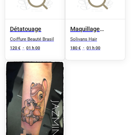
Détatouage
Maquillage
permanent
Coiffure Beauté Brasil
Solivans Hair
120 €
•
01 h 00
180 €
•
01 h 00