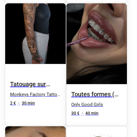
Tatouage sur
cicatrices
Toutes formes (
Monkeys Factory Tattoo
& Art
cour, etoile, fleur
2 €
•
30 min
Only Good Girls
ect )
30 €
•
40 min