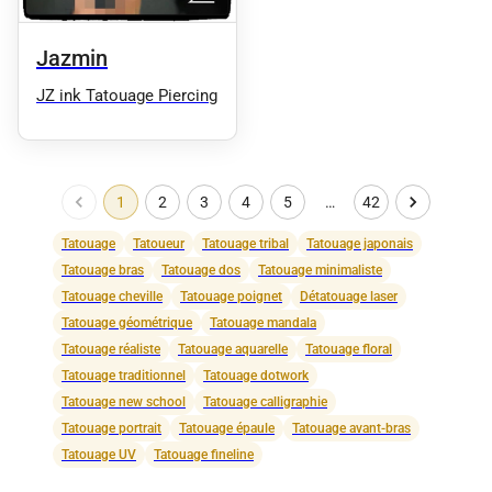
Jazmin
JZ ink Tatouage Piercing
1
2
3
4
5
…
42
Tatouage
Tatoueur
Tatouage tribal
Tatouage japonais
Tatouage bras
Tatouage dos
Tatouage minimaliste
Tatouage cheville
Tatouage poignet
Détatouage laser
Tatouage géométrique
Tatouage mandala
Tatouage réaliste
Tatouage aquarelle
Tatouage floral
Tatouage traditionnel
Tatouage dotwork
Tatouage new school
Tatouage calligraphie
Tatouage portrait
Tatouage épaule
Tatouage avant-bras
Tatouage UV
Tatouage fineline