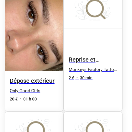
Reprise et
transformation de
Monkeys Factory Tattoo
& Art
tatouage
2 €
•
30 min
Dépose extérieur
Only Good Girls
20 €
•
01 h 00