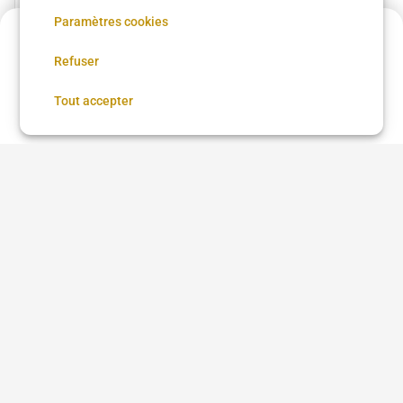
90 €
•
45 min
29 €
•
30 min
Paramètres cookies
Acompte de
54 €
Refuser
Réservez maintenant, réglez le reste sur place
Voir plus dans
Paris
Réserver
Tout accepter
Coupe femme
Coupe homme
Coloration
Brushing
Balayage
Lissage brésilien
Coiffure afro
Coiffure afro à proximité
Chignon
Taper
Low Taper
Coloration cheveux
Teinture cheveux
Barbe
Coiffeur
Barbier
Coiffure beauté Brasil
Questions fréquentes
Qu'est-ce que DYBYS ?
Comment prendre rendez-vous sur DYBYS ?