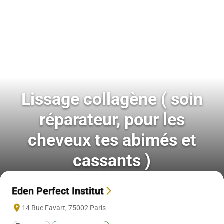
Lissage collagène ( soin
réparateur, pour les
cheveux tes abimés et
cassants )
Eden Perfect Institut
14 Rue Favart
,
75002
Paris