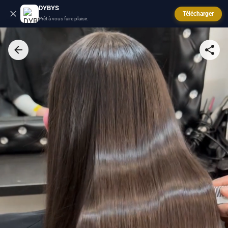
DYBYS
Télécharger
Prêt à vous faire plaisir.