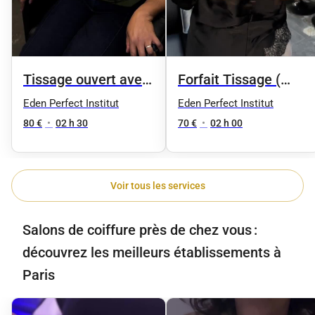
Tissage ouvert avec
Forfait Tissage (
frange
Coupe )
Eden Perfect Institut
Eden Perfect Institut
80 €
•
02 h 30
70 €
•
02 h 00
Voir tous les services
Salons de coiffure près de chez vous :
découvrez les meilleurs établissements à
Paris