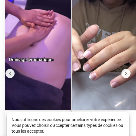
Drainage
Pose de semi-
Nous utilisons des cookies pour améliorer votre expérience.
Vous pouvez choisir d'accepter certains types de cookies ou
lymphatique
permanant
Sens et Beauté Lorette
Sens et Beauté Lorette
tous les accepter.