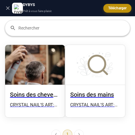
DYBYS
Télécharger
Prêt à vous faire plaisir.
Soins des mains
Soins des cheveux
et spa
CRYSTAL NAIL'S ART:
CRYSTAL NAIL'S ART:
onglerie/ éxtension de
onglerie/ éxtension de
cils
cils
1