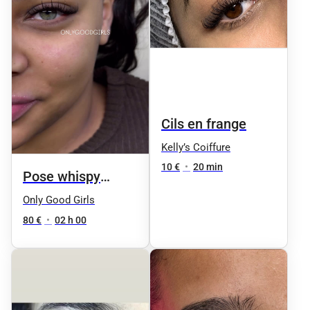
Cils en frange
Kelly’s Coiffure
10 €
•
20 min
Pose whispy
naturel
Only Good Girls
80 €
•
02 h 00