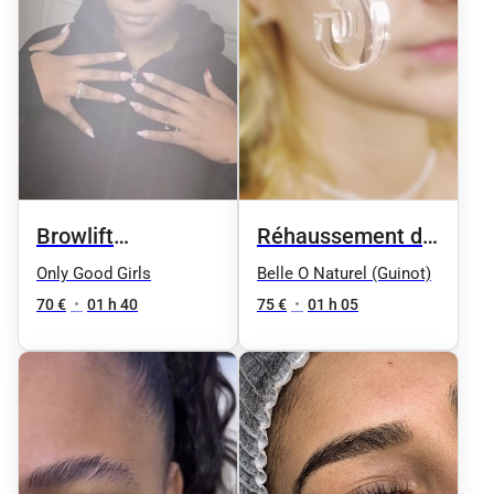
Browlift
Réhaussement de
+rehaussement de
Cils 60 min
Only Good Girls
Belle O Naturel (Guinot)
cils
70 €
•
01 h 40
75 €
•
01 h 05