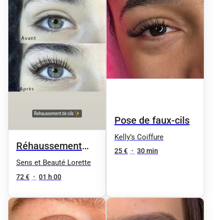
Pose de faux-cils
Kelly’s Coiffure
Réhaussement
25 €
•
30 min
des cils + Teinture
Sens et Beauté Lorette
offerte
72 €
•
01 h 00