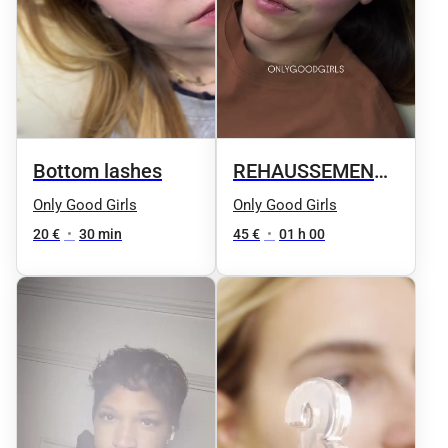
Bottom lashes
REHAUSSEMENT
DE CILS
Only Good Girls
Only Good Girls
20 €
•
30 min
45 €
•
01 h 00