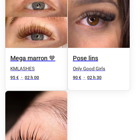
Mega marron 🤎
Pose lins
KMLASHES
Only Good Girls
95 €
•
02 h 00
90 €
•
02 h 30