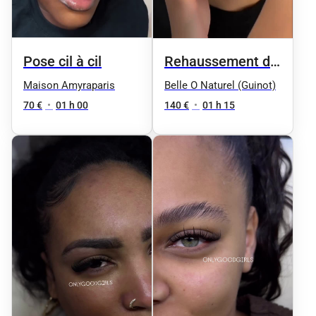
Pose cil à cil
Rehaussement de
cils + Teinture de
Maison Amyraparis
Belle O Naturel (Guinot)
cils en duo 1h10
70 €
•
01 h 00
140 €
•
01 h 15