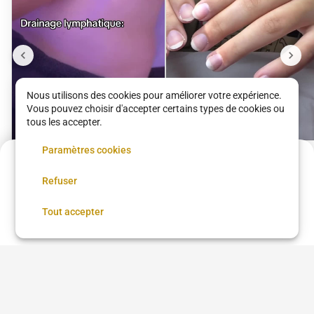
Nous utilisons des cookies pour améliorer votre expérience.
Vous pouvez choisir d'accepter certains types de cookies ou
tous les accepter.
Paramètres cookies
Drainage
Pose de semi-
75 €
Refuser
lymphatique
permanant
Annulation possible
Sens et Beauté Lorette
Sens et Beauté Lorette
90 €
•
45 min
29 €
•
30 min
Réserver
Tout accepter
Voir plus dans
Paris
Coupe femme
Coupe homme
Coloration
Brushing