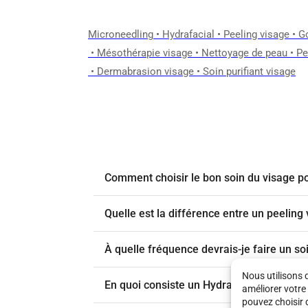
Microneedling
•
Hydrafacial
•
Peeling visage
•
G
•
Mésothérapie visage
•
Nettoyage de peau
•
Pe
•
Dermabrasion visage
•
Soin purifiant visage
Comment choisir le bon soin du visage p
Quelle est la différence entre un peelin
À quelle fréquence devrais-je faire un so
Nous utilisons 
En quoi consiste un Hydrafacial ?
améliorer votre
pouvez choisir 