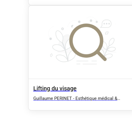
Drainage lymphatique manuel (Confort,
Esthétique, Post opératoire :
Liposuccion/Abdominoplastie...), EMS BodySculp
(type EMSCULPT), Massage / Antony 92 91 94
Lifting du visage
Guillaume PERINET - Esthétique médical &
Rééducation - Hydrafacial, Radiofréquence,
Drainage lymphatique manuel (Confort,
Esthétique, Post opératoire :
Liposuccion/Abdominoplastie...), EMS BodySculp
(type EMSCULPT), Massage / Antony 92 91 94