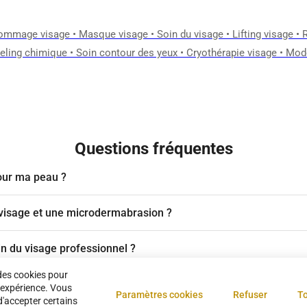
ommage visage
•
Masque visage
•
Soin du visage
•
Lifting visage
•
eling chimique
•
Soin contour des yeux
•
Cryothérapie visage
•
Mode
Questions fréquentes
our ma peau ?
g visage et une microdermabrasion ?
in du visage professionnel ?
des cookies pour
 expérience. Vous
Paramètres cookies
Refuser
To
d'accepter certains