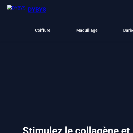
DYBYS
Coiffure
Maquillage
Barb
Stimulez le collagène et