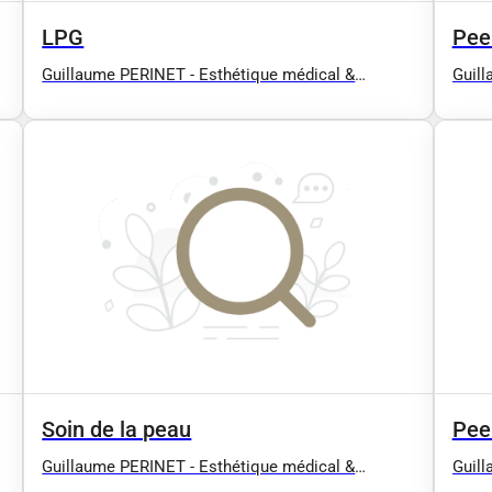
LPG
Pee
Guillaume PERINET - Esthétique médical &
Guill
Rééducation - Hydrafacial, Radiofréquence,
Réédu
Drainage lymphatique manuel (Confort,
Drain
Esthétique, Post opératoire :
Esthé
t
Liposuccion/Abdominoplastie...), EMS BodySculpt
Lipos
(type EMSCULPT), Massage / Antony 92 91 94
(typ
Soin de la peau
Pee
Guillaume PERINET - Esthétique médical &
Guill
Rééducation - Hydrafacial, Radiofréquence,
Réédu