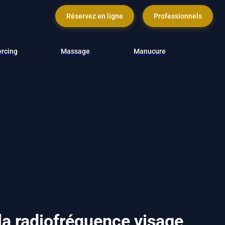
Réservez en ligne
Professionnels
ercing
Massage
Manucure
la radiofréquence visage,