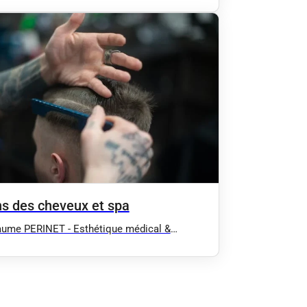
age lymphatique manuel (Confort,
tique, Post opératoire :
uccion/Abdominoplastie...), EMS BodySculpt
e EMSCULPT), Massage / Antony 92 91 94
ns des cheveux et spa
aume PERINET - Esthétique médical &
cation - Hydrafacial, Radiofréquence,
age lymphatique manuel (Confort,
tique, Post opératoire :
uccion/Abdominoplastie...), EMS BodySculpt
e EMSCULPT), Massage / Antony 92 91 94