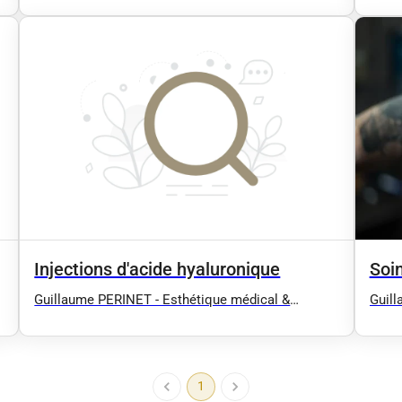
Drainage lymphatique manuel (Confort,
Drain
Esthétique, Post opératoire :
Esthé
t
Liposuccion/Abdominoplastie...), EMS BodySculpt
Lipos
(type EMSCULPT), Massage / Antony 92 91 94
(typ
Injections d'acide hyaluronique
Soi
Guillaume PERINET - Esthétique médical &
Guill
Rééducation - Hydrafacial, Radiofréquence,
Réédu
Drainage lymphatique manuel (Confort,
Drain
Esthétique, Post opératoire :
Esthé
t
Liposuccion/Abdominoplastie...), EMS BodySculpt
Lipos
1
(type EMSCULPT), Massage / Antony 92 91 94
(typ