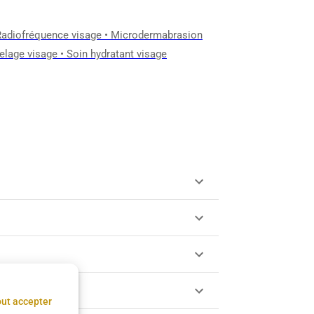
Radiofréquence visage
•
Microdermabrasion
lage visage
•
Soin hydratant visage
ut accepter