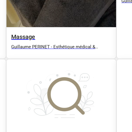
Guill
Réédu
Drain
Esthé
Lipos
(typ
Massage
Guillaume PERINET - Esthétique médical &
Rééducation - Hydrafacial, Radiofréquence,
Drainage lymphatique manuel (Confort,
Esthétique, Post opératoire :
Liposuccion/Abdominoplastie...), EMS BodySculpt
(type EMSCULPT), Massage / Antony 92 91 94