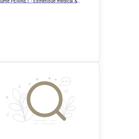
aume PERINET - Esthétique médical &
cation - Hydrafacial, Radiofréquence,
age lymphatique manuel (Confort,
tique, Post opératoire :
uccion/Abdominoplastie...), EMS BodySculpt
e EMSCULPT), Massage / Antony 92 91 94