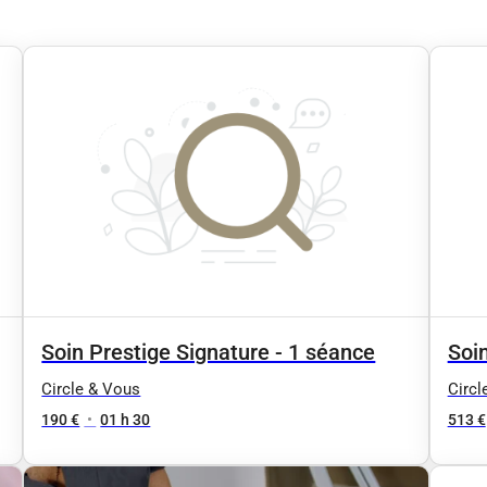
Soin Prestige Signature - 1 séance
Soin
Circle & Vous
Circl
190 €
•
01 h 30
513 €