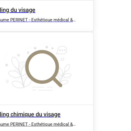
ling du visage
aume PERINET - Esthétique médical &
cation - Hydrafacial, Radiofréquence,
age lymphatique manuel (Confort,
tique, Post opératoire :
uccion/Abdominoplastie...), EMS BodySculpt
e EMSCULPT), Massage / Antony 92 91 94
ling chimique du visage
aume PERINET - Esthétique médical &
cation - Hydrafacial, Radiofréquence,