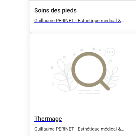
Soins des pieds
Guillaume PERINET - Esthétique médical &
Rééducation - Hydrafacial, Radiofréquence,
Drainage lymphatique manuel (Confort,
Esthétique, Post opératoire :
Liposuccion/Abdominoplastie...), EMS BodySculp
(type EMSCULPT), Massage / Antony 92 91 94
Thermage
Guillaume PERINET - Esthétique médical &
Rééducation - Hydrafacial, Radiofréquence,