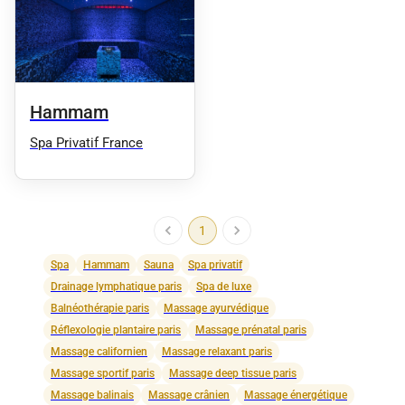
Hammam
Spa Privatif France
1
Spa
Hammam
Sauna
Spa privatif
Drainage lymphatique paris
Spa de luxe
Balnéothérapie paris
Massage ayurvédique
Réflexologie plantaire paris
Massage prénatal paris
Massage californien
Massage relaxant paris
Massage sportif paris
Massage deep tissue paris
Massage balinais
Massage crânien
Massage énergétique