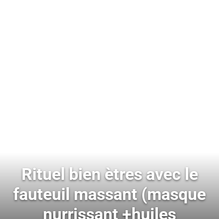
Rituel bien ètres avec le
fauteuil massant (masque
nurrissant +huiles