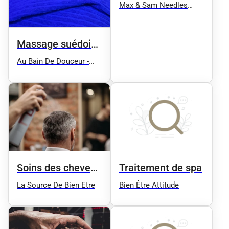
Max & Sam Needles
SALON PRIVE (Sur rdv)
Tattoo, Piercing,
massage bien être et
Massage suédois
soin énergétique
en duo
Au Bain De Douceur -
Spa, Massage, Bien Être
77 & 91
Traitement de spa
Soins des cheveux
et spa
Bien Être Attitude
La Source De Bien Etre