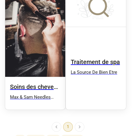
Traitement de spa
La Source De Bien Etre
Soins des cheveux
et spa
Max & Sam Needles
SALON PRIVE (Sur rdv)
Tattoo, Piercing,
massage bien être et
soin énergétique
1