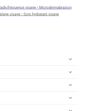
Radiofréquence visage
•
Microdermabrasion
lage visage
•
Soin hydratant visage