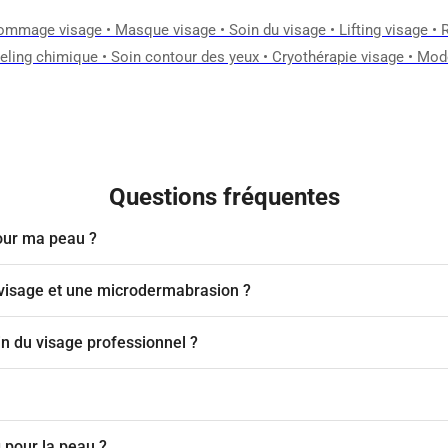
ommage visage
•
Masque visage
•
Soin du visage
•
Lifting visage
•
eling chimique
•
Soin contour des yeux
•
Cryothérapie visage
•
Mode
Questions fréquentes
our ma peau ?
g visage et une microdermabrasion ?
in du visage professionnel ?
 pour la peau ?