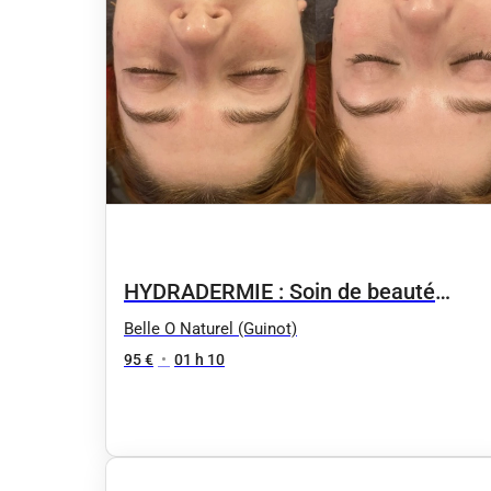
HYDRADERMIE : Soin de beauté
personnalisé du visage par type de
Belle O Naturel (Guinot)
peau
95 €
•
01 h 10