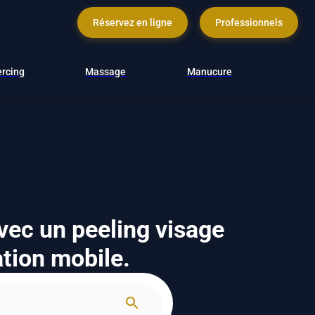
Réservez en ligne
Professionnels
ercing
Massage
Manucure
avec un peeling visage
ation mobile.