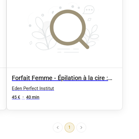
Forfait Femme - Épilation à la cire :
Demi-jambes + maillot + essailles
Eden Perfect Institut
45 €
•
40 min
1