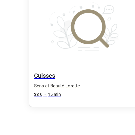
Cuisses
Sens et Beauté Lorette
33 €
•
15 min