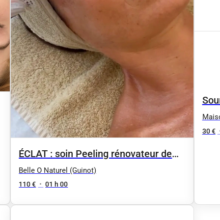
Sou
Mais
30 €
ÉCLAT : soin Peeling rénovateur de
peau - peaux sensibles : HYDRA
Belle O Naturel (Guinot)
PEELING
110 €
•
01 h 00