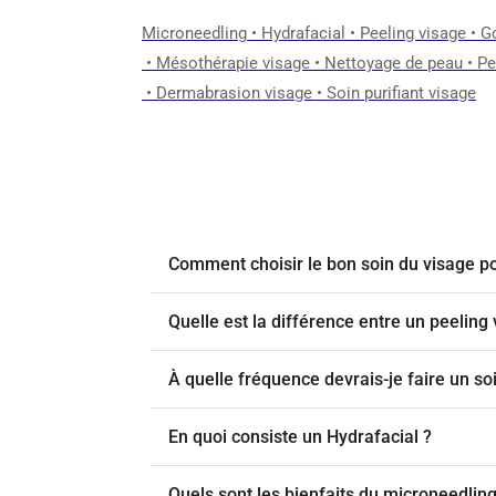
Microneedling
•
Hydrafacial
•
Peeling visage
•
G
•
Mésothérapie visage
•
Nettoyage de peau
•
Pe
•
Dermabrasion visage
•
Soin purifiant visage
Comment choisir le bon soin du visage p
Quelle est la différence entre un peelin
À quelle fréquence devrais-je faire un so
En quoi consiste un Hydrafacial ?
Quels sont les bienfaits du microneedling