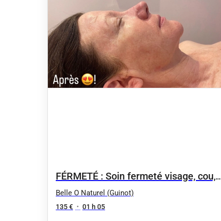
FÉRMETÉ : Soin fermeté visage, cou,
décolleté : LIFT SUMMUM
Belle O Naturel (Guinot)
135 €
•
01 h 05