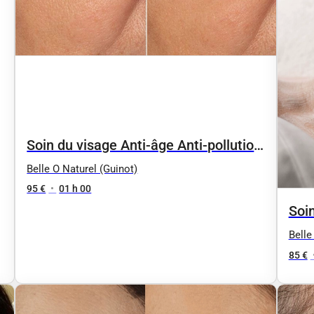
Soin du visage Anti-âge Anti-pollution
"reviderm" by phyt's
Belle O Naturel (Guinot)
95 €
•
01 h 00
Soin
Belle
85 €