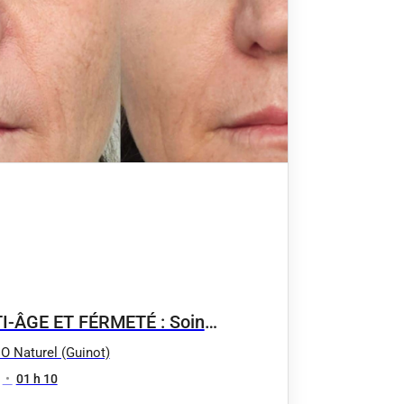
I-ÂGE ET FÉRMETÉ : Soin
nesse revitalisant "AGE LOGIC"
 O Naturel (Guinot)
radermie jeunesse
•
01 h 10