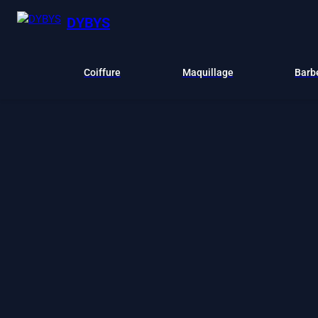
DYBYS
Coiffure
Maquillage
Barb