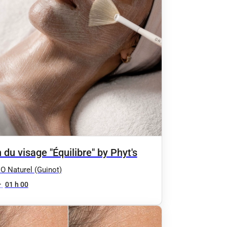
 du visage "Équilibre" by Phyt's
 O Naturel (Guinot)
•
01 h 00