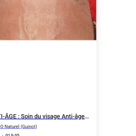
I-ÂGE : Soin du visage Anti-âge
gévité
 O Naturel (Guinot)
•
01 h 05