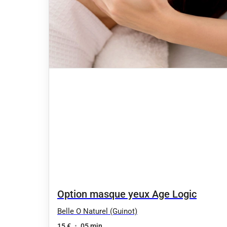
Option masque yeux Age Logic
Belle O Naturel (Guinot)
15 €
•
05 min