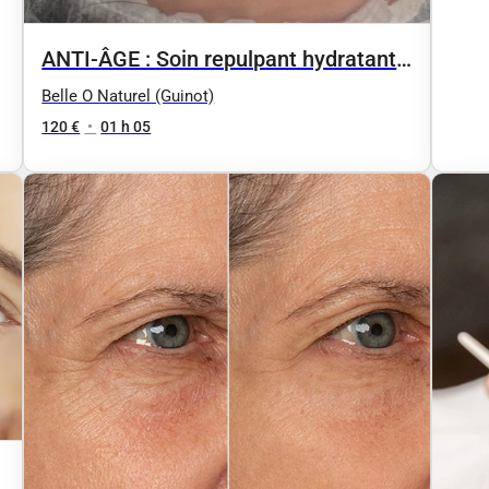
ANTI-ÂGE : Soin repulpant hydratant :
HYDRA SUMMUM
Belle O Naturel (Guinot)
120 €
•
01 h 05