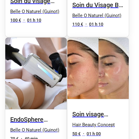
Soin du visage
Soin du Visage By
anti-âge "Soin d'O"
Belle O Naturel (Guinot)
Phyt's
Belle O Naturel (Guinot)
by Phyt's
100 €
•
01 h 10
110 €
•
01 h 10
Soin visage
EndoSphere
hydratant +
Hair Beauty Concept
Therapy -
Belle O Naturel (Guinot)
massage relaxant
50 €
•
01 h 00
70 €
•
40 min