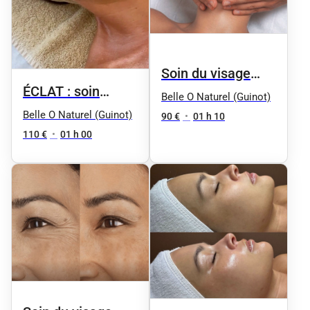
Soin du visage
ÉCLAT : soin
"Aqua Phyt's" by
Belle O Naturel (Guinot)
Peeling
Belle O Naturel (Guinot)
Phyt's - Femme
90 €
•
01 h 10
rénovateur de
110 €
•
01 h 00
(Peaux normales
peau - peaux
à mixtes
sensibles : HYDRA
déshydratées)
PEELING