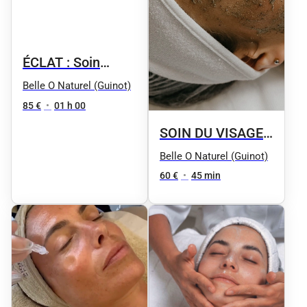
ÉCLAT : Soin
visage détox
Belle O Naturel (Guinot)
réoxygénant :
85 €
•
01 h 00
DÉTOXYGÈNE
SOIN DU VISAGE
Eclat express :
Belle O Naturel (Guinot)
Gommage et
60 €
•
45 min
masque adapté à
la nature de la
peau