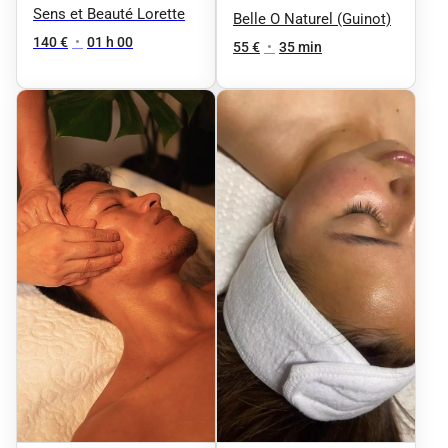
HYDRASKEENFACIAL
Sens et Beauté Lorette
Douceur Relaxant
Belle O Naturel (Guinot)
140 €
•
01 h 00
aux 4 Huiles
55 €
•
35 min
Précieuses