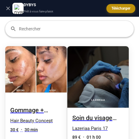
DYBYS
Télécharger
Prêt à vous faire plaisir.
Gommage +
Soin du visage
masque éclat
Hair Beauty Concept
HydraFacial - 5
Lazeriaa Paris 17
express
30 €
•
30 min
séances
89 €
•
01 h 00