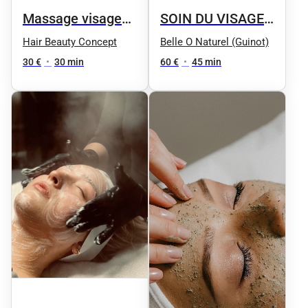
Massage visage
SOIN DU VISAGE
anti-stress
// Eclat express :
Hair Beauty Concept
Belle O Naturel (Guinot)
Gommage et
30 €
•
30 min
60 €
•
45 min
masque adapté à
la nature de la
peau