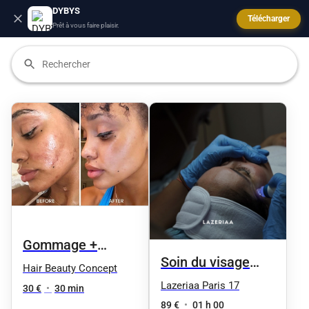
DYBYS
Télécharger
Prêt à vous faire plaisir.
Gommage +
Soin du visage
masque éclat
Hair Beauty Concept
HydraFacial - 5
Lazeriaa Paris 17
express
30 €
•
30 min
séances
89 €
•
01 h 00