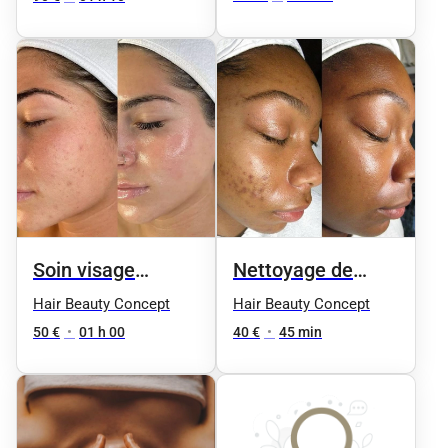
(Peaux normales
à mixtes
déshydratées)
Soin visage
Nettoyage de
hydratant +
peau en
Hair Beauty Concept
Hair Beauty Concept
massage relaxant
profondeur
50 €
•
01 h 00
40 €
•
45 min