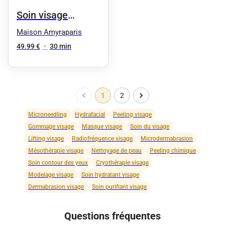
Soin visage
Express - Éclat
Maison Amyraparis
Immédiat - Un
49.99 €
•
30 min
coup d'éclat
1
2
Microneedling
Hydrafacial
Peeling visage
Gommage visage
Masque visage
Soin du visage
Lifting visage
Radiofréquence visage
Microdermabrasion
Mésothérapie visage
Nettoyage de peau
Peeling chimique
Soin contour des yeux
Cryothérapie visage
Modelage visage
Soin hydratant visage
Dermabrasion visage
Soin purifiant visage
Questions fréquentes