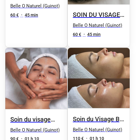
// Eclat express :
Belle O Naturel (Guinot)
SOIN DU VISAGE
Gommage et
60 €
•
45 min
Eclat express :
masque adapté à
Belle O Naturel (Guinot)
Gommage et
la nature de la
60 €
•
45 min
masque adapté à
peau
la nature de la
peau
Soin du Visage By
Soin du visage
Phyt's
"Aqua Phyt's" by
Belle O Naturel (Guinot)
Belle O Naturel (Guinot)
Phyt's - Femme
110 €
•
01 h 10
90 €
•
01 h 10