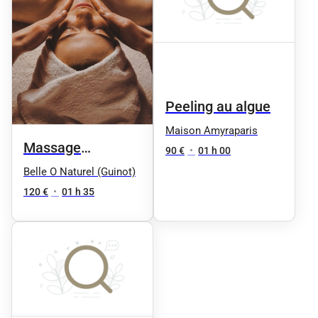
Peeling au algue
Maison Amyraparis
Massage
90 €
•
01 h 00
Signature corps et
Belle O Naturel (Guinot)
visage
120 €
•
01 h 35