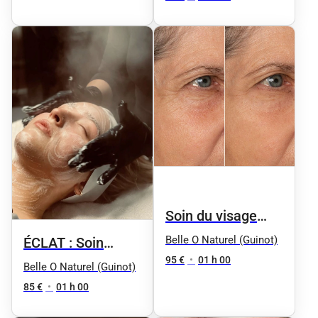
Soin du visage
Anti-âge Anti-
Belle O Naturel (Guinot)
ÉCLAT : Soin
pollution
95 €
•
01 h 00
visage détox
Belle O Naturel (Guinot)
"reviderm" by
réoxygénant :
85 €
•
01 h 00
phyt's
DÉTOXYGÈNE