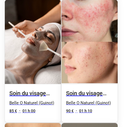
Soin du visage
Soin du visage
"Équilibre" by
"Anti-comédons"
Belle O Naturel (Guinot)
Belle O Naturel (Guinot)
Phyt's
by Phyt's
85 €
•
01 h 00
90 €
•
01 h 10