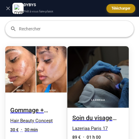
DYBYS
Télécharger
Prêt à vous faire plaisir.
Gommage +
Soin du visage
masque éclat
Hair Beauty Concept
HydraFacial - 5
Lazeriaa Paris 17
express
30 €
•
30 min
séances
89 €
•
01 h 00