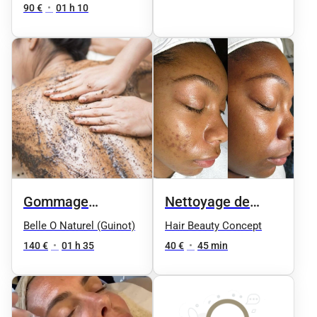
by Phyt's
90 €
•
01 h 10
Gommage
Nettoyage de
Douceur &
peau en
Belle O Naturel (Guinot)
Hair Beauty Concept
massage
profondeur
140 €
•
01 h 35
40 €
•
45 min
signature
Relaxant aux 4
Huiles Précieuses