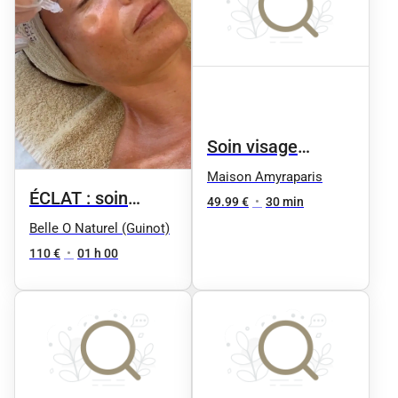
Soin visage
Express - Éclat
Maison Amyraparis
ÉCLAT : soin
Immédiat - Un
49.99 €
•
30 min
Peeling
Belle O Naturel (Guinot)
coup d'éclat
rénovateur de
110 €
•
01 h 00
peau - peaux
sensibles : HYDRA
PEELING