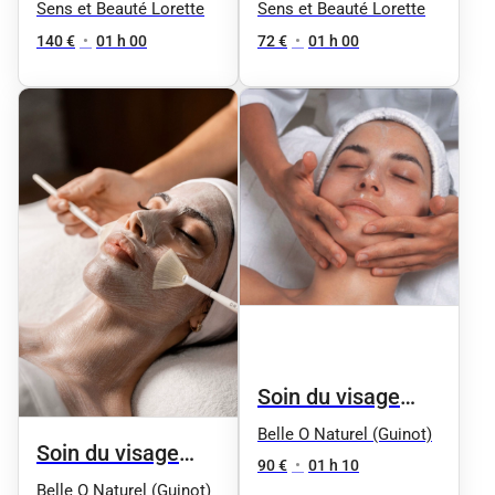
HYDRASKEENFACIAL
des cils + Teinture
Sens et Beauté Lorette
Sens et Beauté Lorette
offerte
140 €
•
01 h 00
72 €
•
01 h 00
Soin du visage
"Aqua Phyt's" by
Belle O Naturel (Guinot)
Soin du visage
Phyt's - Femme
90 €
•
01 h 10
"Équilibre" by
Belle O Naturel (Guinot)