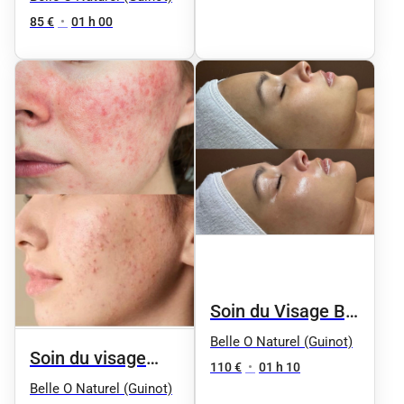
(Peaux normales
Phyt's
85 €
•
01 h 00
à mixtes
déshydratées)
Soin du Visage By
Phyt's
Belle O Naturel (Guinot)
Soin du visage
110 €
•
01 h 10
"Anti-comédons"
Belle O Naturel (Guinot)