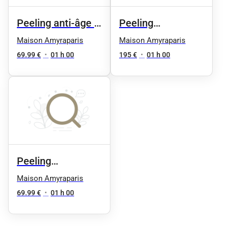
Peeling anti-âge &
Peeling
anti-tache (
Resurfaçant &
Maison Amyraparis
Maison Amyraparis
réalisable toute
Peau Neuve
69.99 €
•
01 h 00
195 €
•
01 h 00
l’année )
forfait de 3
séances
Peeling
Resurfaçant &
Maison Amyraparis
Peau Neuve (
69.99 €
•
01 h 00
réalisable toute
l’année )