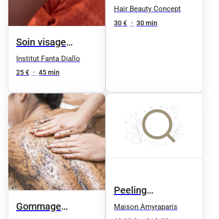
masque éclat
Hair Beauty Concept
express
30 €
•
30 min
Soin visage
gommage peau
Institut Fanta Diallo
parfaite
25 €
•
45 min
Peeling
Resurfaçant &
Gommage
Maison Amyraparis