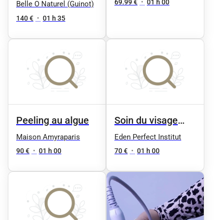
Peau Neuve (
Douceur &
69.99 €
•
01 h 00
Belle O Naturel (Guinot)
réalisable toute
massage
140 €
•
01 h 35
l’année )
signature
Relaxant aux 4
Huiles Précieuses
Peeling au algue
Soin du visage
Anti-âge
Maison Amyraparis
Eden Perfect Institut
90 €
•
01 h 00
70 €
•
01 h 00