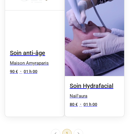
Soin anti-âge
Maison Amyraparis
90 €
•
01 h 00
Soin Hydrafacial
Nail'aura
80 €
•
01 h 00
1