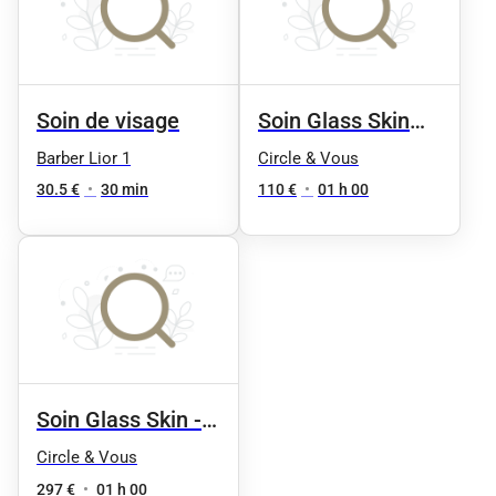
Soin de visage
Soin Glass Skin
Effet peau de
Barber Lior 1
Circle & Vous
verre - 1 séance
30.5 €
•
30 min
110 €
•
01 h 00
Soin Glass Skin - 3
séances
Circle & Vous
297 €
•
01 h 00