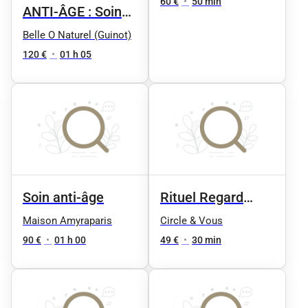
Sublim eyes" by
60 €
•
50 min
ANTI-ÂGE : Soin
Phyt's
repulpant
Belle O Naturel (Guinot)
hydratant : HYDRA
120 €
•
01 h 05
SUMMUM
Soin anti-âge
Rituel Regard
Liftant -
Maison Amyraparis
Circle & Vous
Défatiguant
90 €
•
01 h 00
49 €
•
30 min