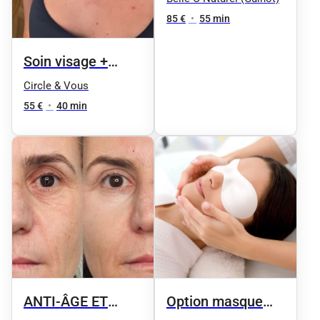
poches, cernes,
85 €
•
55 min
paupières)
Soin visage +
séance de
Circle & Vous
luminothérapie
55 €
•
40 min
avec le Masque
Led Platinium -
éclat - rides - anti
imperfections
ANTI-ÂGE ET
Option masque