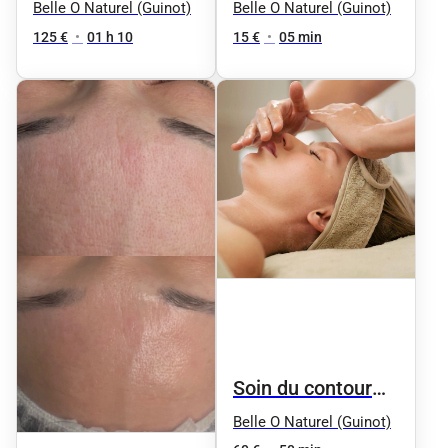
FÉRMETÉ : Soin
yeux Age Logic
Belle O Naturel (Guinot)
Belle O Naturel (Guinot)
jeunesse
125 €
•
01 h 10
15 €
•
05 min
revitalisant "AGE
LOGIC"
Hydradermie
jeunesse
Soin du contour
des yeux "Phyt'
Belle O Naturel (Guinot)