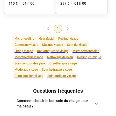
verre - 1 séance
110 €
•
01 h 00
297 €
•
01 h 00
1
Microneedling
Hydrafacial
Peeling visage
Gommage visage
Masque visage
Soin du visage
Lifting visage
Radiofréquence visage
Microdermabrasion
Mésothérapie visage
Nettoyage de peau
Peeling chimique
Soin contour des yeux
Cryothérapie visage
Modelage visage
Soin hydratant visage
Dermabrasion visage
Soin purifiant visage
Questions fréquentes
Comment choisir le bon soin du visage pour
ma peau ?