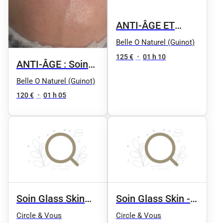
ANTI-ÂGE ET
FÉRMETÉ : Soin
Belle O Naturel (Guinot)
jeunesse
125 €
•
01 h 10
ANTI-ÂGE : Soin
revitalisant "AGE
repulpant
Belle O Naturel (Guinot)
LOGIC"
hydratant : HYDRA
120 €
•
01 h 05
Hydradermie
SUMMUM
jeunesse
Soin Glass Skin
Soin Glass Skin - 3
Effet peau de
séances
Circle & Vous
Circle & Vous