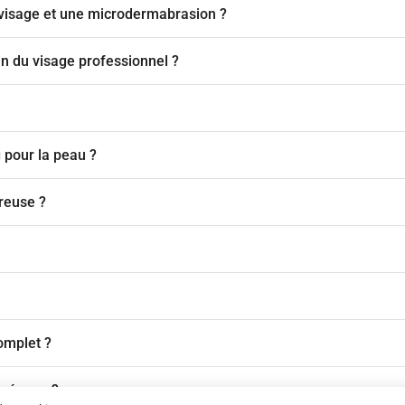
g visage et une microdermabrasion ?
in du visage professionnel ?
 pour la peau ?
reuse ?
omplet ?
 séance ?