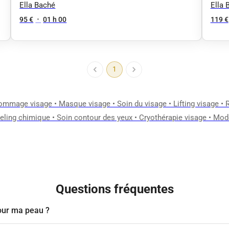
AGE
AG
Ella Baché
Ella 
95 €
•
01 h 00
119 €
1
ommage visage
•
Masque visage
•
Soin du visage
•
Lifting visage
•
eling chimique
•
Soin contour des yeux
•
Cryothérapie visage
•
Mode
Questions fréquentes
our ma peau ?