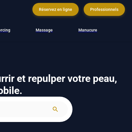
Réservez en ligne
Professionnels
ercing
Massage
Manucure
rir et repulper votre peau,
obile.