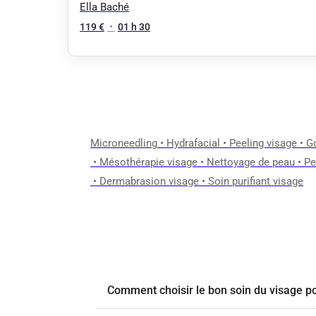
AGE
Ella Baché
119 €
•
01 h 30
Microneedling
•
Hydrafacial
•
Peeling visage
•
G
•
Mésothérapie visage
•
Nettoyage de peau
•
Pe
•
Dermabrasion visage
•
Soin purifiant visage
Comment choisir le bon soin du visage p