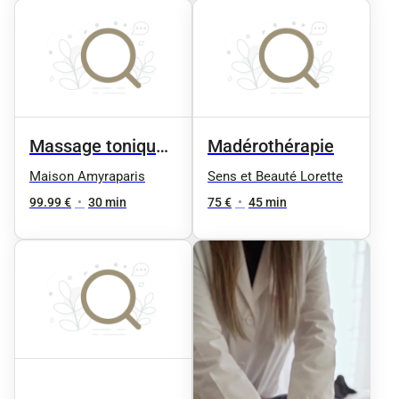
Compression par
corps ou haut du
vibrations bas du
corps 35 min
corps 35 min
Massage tonique
Madérothérapie
(en duo) 30 min'
Maison Amyraparis
Sens et Beauté Lorette
99.99 €
•
30 min
75 €
•
45 min