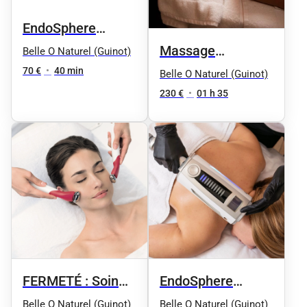
EndoSphere
Therapy -
Massage
Belle O Naturel (Guinot)
Compression par
Signature en Duo
70 €
•
40 min
Belle O Naturel (Guinot)
vibrations visage
90mn
230 €
•
01 h 35
35 min
FERMETÉ : Soin
EndoSphere
lifting immédiat
Therapy - 8
Belle O Naturel (Guinot)
Belle O Naturel (Guinot)