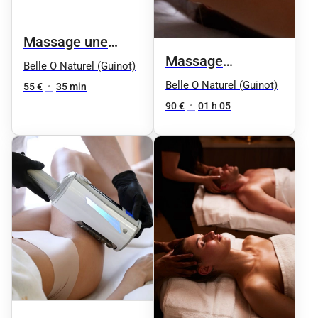
Massage une
Massage
zone
Belle O Naturel (Guinot)
Signature corps et
Belle O Naturel (Guinot)
55 €
•
35 min
visage
90 €
•
01 h 05