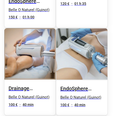
EndoSphere
visage
120 €
•
01 h 35
Therapy -
Belle O Naturel (Guinot)
Compression par
150 €
•
01 h 00
vibrations tout le
corps 50 min
Drainage
EndoSphere
lymphatique
Therapy -
Belle O Naturel (Guinot)
Belle O Naturel (Guinot)
EndoSphere
Compression par
100 €
•
40 min
100 €
•
40 min
Therapy -
vibrations bas du