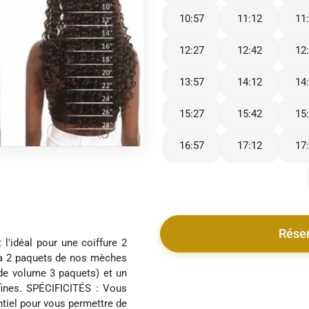
10:57
11:12
11
12:27
12:42
12
13:57
14:12
14
15:27
15:42
15
16:57
17:12
17
Rése
 l'idéal pour une coiffure 2
udra 2 paquets de nos mèches
de volume 3 paquets) et un
fines. SPÉCIFICITÉS : Vous
entiel pour vous permettre de