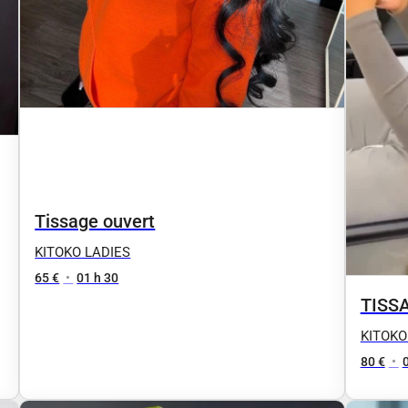
Tissage ouvert
KITOKO LADIES
65 €
•
01 h 30
TISS
KITOKO
80 €
•