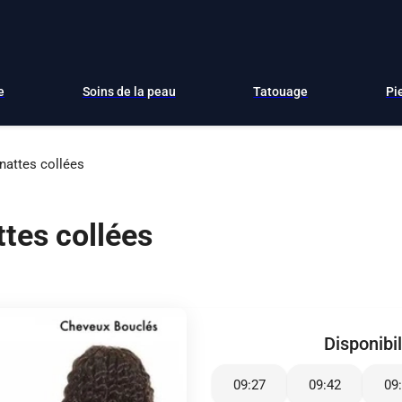
e
Soins de la peau
Tatouage
Pi
nattes collées
ttes collées
Disponibil
09:27
09:42
09