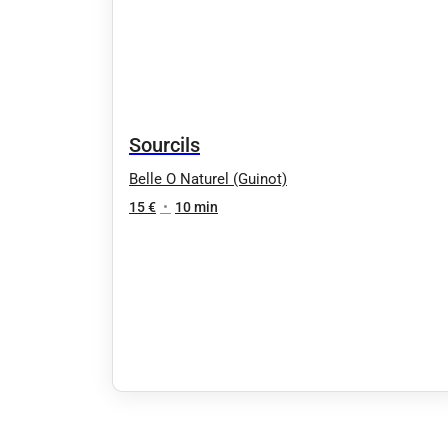
Sourcils
Belle O Naturel (Guinot)
15 €
•
10 min