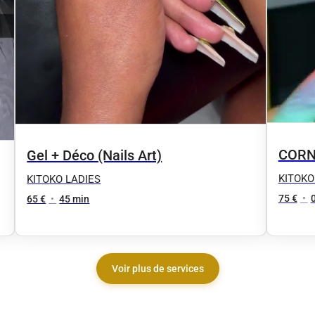
CORN
Gel + Déco (Nails Art)
KITOKO
KITOKO LADIES
75 €
•
65 €
•
45 min
Voir plus de services