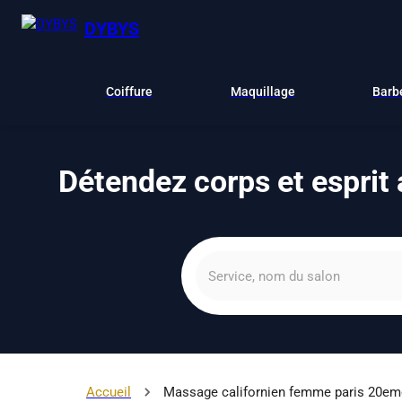
DYBYS
Coiffure
Maquillage
Barb
Détendez corps et esprit 
Accueil
Massage californien femme paris 20em