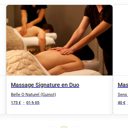
Massage Signature en Duo
Mas
Belle O Naturel (Guinot)
Sens 
175 €
•
01 h 05
40 €