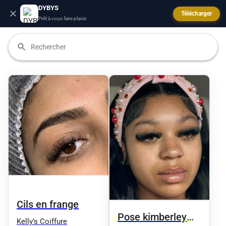
DYBYS
Télécharger
Prêt à vous faire plaisir.
Cils en frange
Pose kimberley
Kelly’s Coiffure