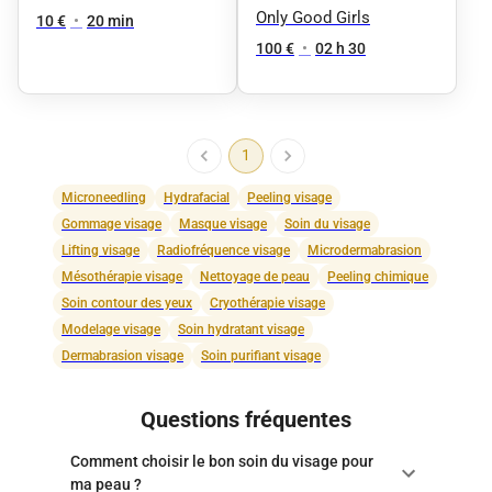
(mega volume +
Only Good Girls
10 €
•
20 min
bottom lashes)
100 €
•
02 h 30
1
Microneedling
Hydrafacial
Peeling visage
Gommage visage
Masque visage
Soin du visage
Lifting visage
Radiofréquence visage
Microdermabrasion
Mésothérapie visage
Nettoyage de peau
Peeling chimique
Soin contour des yeux
Cryothérapie visage
Modelage visage
Soin hydratant visage
Dermabrasion visage
Soin purifiant visage
Questions fréquentes
Comment choisir le bon soin du visage pour
ma peau ?