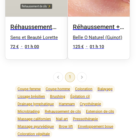
Réhaussement
Réhaussement +
des cils + Teinture
Teinture Cils +
Sens et Beauté Lorette
Belle O Naturel (Guinot)
offerte
massage nuque et
72 €
•
01 h 00
125 €
•
01 h 10
crâne 70mn
1
Coupe femme
Coupe homme
Coloration
Balayage
Lissage brésilien
Brushing
Épilation cil
Drainage lymphatique
Hammam
Cryothérapie
Microblading
Rehaussement de cils
Extension de cils
Massage californien
Nail art
Pressothérapie
Massage ayurvédique
Brow lift
Enveloppement boue
Coloration végétale