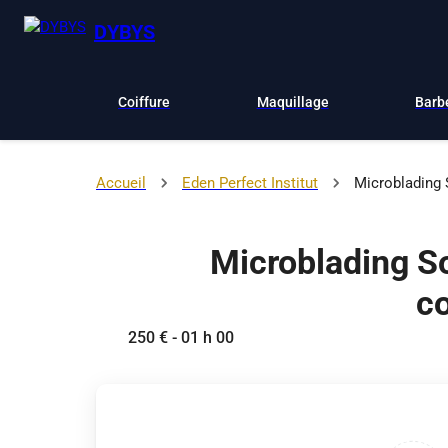
DYBYS
Coiffure
Maquillage
Barb
Accueil
Eden Perfect Institut
Microblading S
Microblading So
co
250 € - 01 h 00