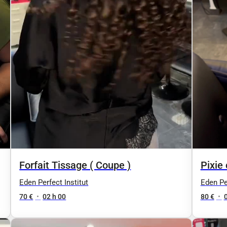
Forfait Tissage ( Coupe )
Pixie 
Eden Perfect Institut
Eden Per
70 €
•
02 h 00
80 €
•