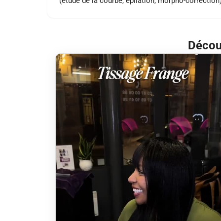
(étude de la courbe, épilation, morpho-correction
Découv