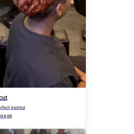
cut
fect Institut
03 h 00