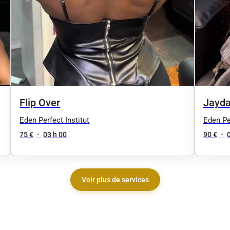
Flip Over
Jayda
Eden Perfect Institut
Eden Per
75 €
•
03 h 00
90 €
•
Voir plus de services