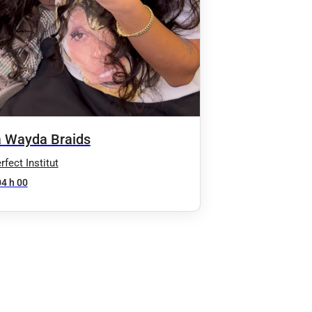
 Wayda Braids
fect Institut
04 h 00