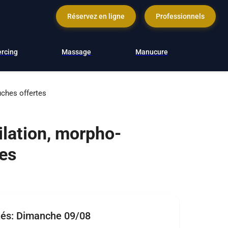
Réservez en ligne
Professionnels
ercing
Massage
Manucure
uches offertes
ilation, morpho-
tes
tés:
Dimanche 09/08