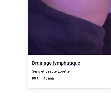
Drainage lymphatique
Sens et Beauté Lorette
90 €
•
45 min