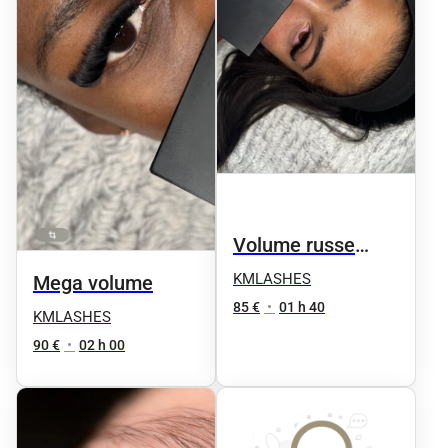
Volume russe
intense
KMLASHES
Mega volume
85 €
•
01 h 40
KMLASHES
90 €
•
02 h 00