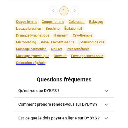
1
Coupe femme
Coupe homme
Coloration
Balayage
Lissage brésilien
Brushing
Épilation cil
Drainage lymphatique
Hammam
Cryothérapie
Microblading
Rehaussement de cils
Extension de cils
Massage californien
Nail art
Pressothérapie
Massage ayurvédique
Brow lift
Enveloppement boue
Coloration végétale
Questions fréquentes
Qu'est-ce que DYBYS ?
Comment prendre rendez-vous sur DYBYS ?
Est-ce que je dois payer en ligne sur DYBYS ?