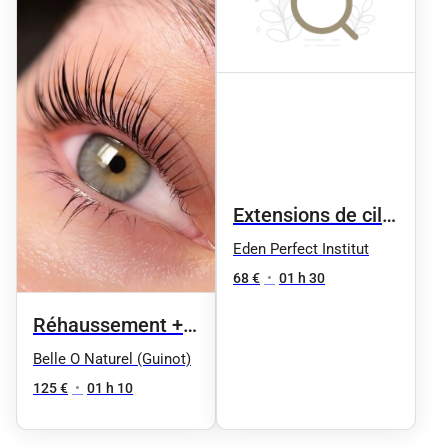
Extensions de cils
cil à cil effet
Eden Perfect Institut
naturel
68 €
•
01 h 30
Réhaussement +
Teinture Cils +
Belle O Naturel (Guinot)
massage nuque et
125 €
•
01 h 10
crâne 70mn