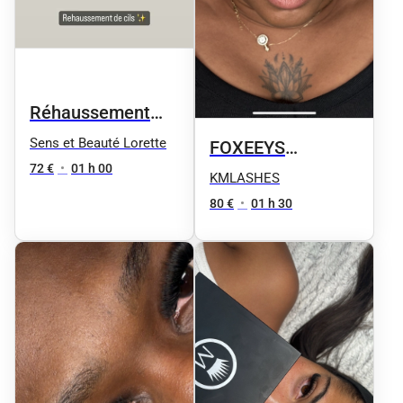
Réhaussement
des cils + Teinture
Sens et Beauté Lorette
FOXEEYS
offerte
72 €
•
01 h 00
VOLUME RUSSE L
KMLASHES
ou M
80 €
•
01 h 30